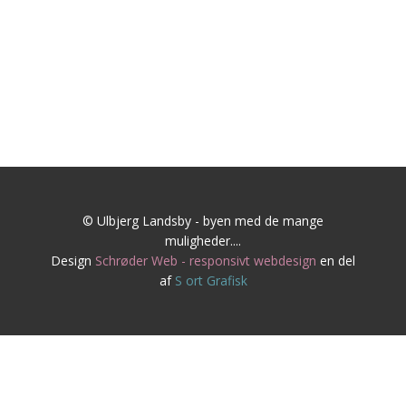
© Ulbjerg Landsby - byen med de mange
muligheder....
Design
Schrøder Web - responsivt webdesign
en del
af
S
ort Grafisk