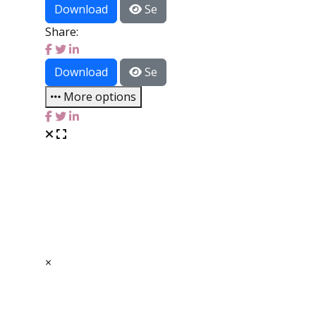
Download
Se
Share:
Download
Se
More options
×