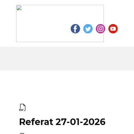
Home
Velkommen til Ulbjerg
Ulbjerg på 
Referat 27-01-2026