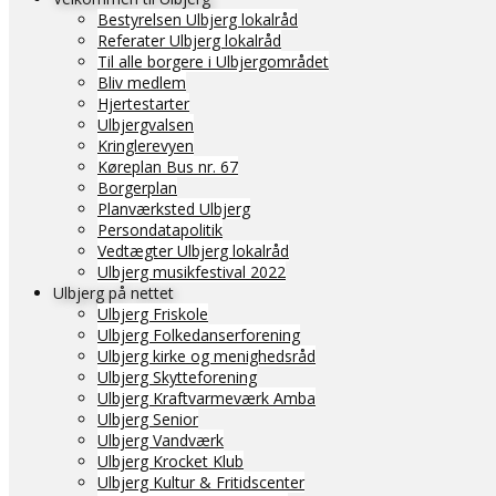
Bestyrelsen Ulbjerg lokalråd
Referater Ulbjerg lokalråd
Til alle borgere i Ulbjergområdet
Bliv medlem
Hjertestarter
Ulbjergvalsen
Kringlerevyen
Køreplan Bus nr. 67
Borgerplan
Planværksted Ulbjerg
Persondatapolitik
Vedtægter Ulbjerg lokalråd
Ulbjerg musikfestival 2022
Ulbjerg på nettet
Ulbjerg Friskole
Ulbjerg Folkedanserforening
Ulbjerg kirke og menighedsråd
Ulbjerg Skytteforening
Ulbjerg Kraftvarmeværk Amba
Ulbjerg Senior
Ulbjerg Vandværk
Ulbjerg Krocket Klub
Ulbjerg Kultur & Fritidscenter