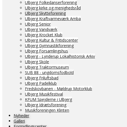
Ulbjerg Folkedanserforening
Ulbjerg kirke og menighedsråd
Ulbjerg Skytteforening
Ulbjerg Kraftvarmeværk Amba
Ulbjerg Senior
Ulbjerg Vandværk
Ulbjerg Krocket Klub
Ulbjerg Kultur & Fritidscenter
Ulbjerg Gymnastikforening
Ulbjerg Forsamlingshus
Ulbjerg - Lynderup Lokalhistorisk Arkiv
Ulbjerg Skole
Ulbjerg Traktormuseum
SUB 88 - ungdomsfodbold
Ulbjerg Friluftsbad
Ulbjerg Padelklub
Fredskovbanen - Møldrup Motorklub
Ulbjerg Musikfestival
KFUM Spejderne i Ulbjerg
Ulbjerg Idrætsforening
Musikforeningen Klinten
Nyheder
Galleri
Formidlingscenter