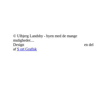
© Ulbjerg Landsby - byen med de mange
muligheder....
Design
Schrøder Web - responsivt webdesign
en del
af
S
ort Grafisk