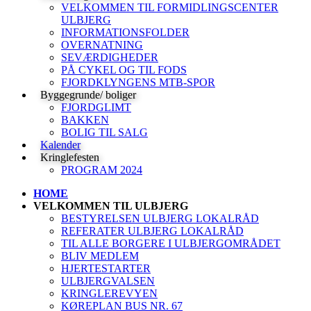
VELKOMMEN TIL FORMIDLINGSCENTER
ULBJERG
INFORMATIONSFOLDER
OVERNATNING
SEVÆRDIGHEDER
PÅ CYKEL OG TIL FODS
FJORDKLYNGENS MTB-SPOR
Byggegrunde/ boliger
FJORDGLIMT
BAKKEN
BOLIG TIL SALG
Kalender
Kringlefesten
PROGRAM 2024
HOME
VELKOMMEN TIL ULBJERG
BESTYRELSEN ULBJERG LOKALRÅD
REFERATER ULBJERG LOKALRÅD
TIL ALLE BORGERE I ULBJERGOMRÅDET
BLIV MEDLEM
HJERTESTARTER
ULBJERGVALSEN
KRINGLEREVYEN
KØREPLAN BUS NR. 67