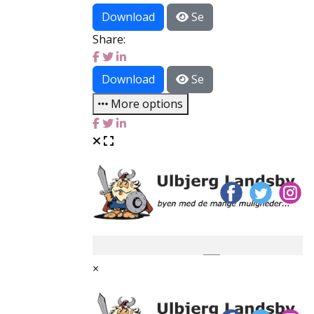
Download
Se
Share:
Download
Se
More options
×