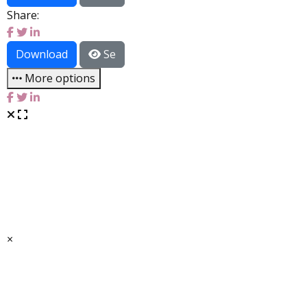
Share:
Download
Se
More options
×