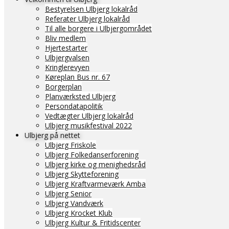
Bestyrelsen Ulbjerg lokalråd
Referater Ulbjerg lokalråd
Til alle borgere i Ulbjergområdet
Bliv medlem
Hjertestarter
Ulbjergvalsen
Kringlerevyen
Køreplan Bus nr. 67
Borgerplan
Planværksted Ulbjerg
Persondatapolitik
Vedtægter Ulbjerg lokalråd
Ulbjerg musikfestival 2022
Ulbjerg på nettet
Ulbjerg Friskole
Ulbjerg Folkedanserforening
Ulbjerg kirke og menighedsråd
Ulbjerg Skytteforening
Ulbjerg Kraftvarmeværk Amba
Ulbjerg Senior
Ulbjerg Vandværk
Ulbjerg Krocket Klub
Ulbjerg Kultur & Fritidscenter