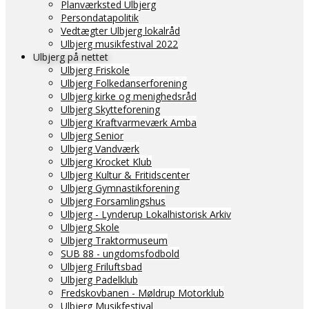
Planværksted Ulbjerg
Persondatapolitik
Vedtægter Ulbjerg lokalråd
Ulbjerg musikfestival 2022
Ulbjerg på nettet
Ulbjerg Friskole
Ulbjerg Folkedanserforening
Ulbjerg kirke og menighedsråd
Ulbjerg Skytteforening
Ulbjerg Kraftvarmeværk Amba
Ulbjerg Senior
Ulbjerg Vandværk
Ulbjerg Krocket Klub
Ulbjerg Kultur & Fritidscenter
Ulbjerg Gymnastikforening
Ulbjerg Forsamlingshus
Ulbjerg - Lynderup Lokalhistorisk Arkiv
Ulbjerg Skole
Ulbjerg Traktormuseum
SUB 88 - ungdomsfodbold
Ulbjerg Friluftsbad
Ulbjerg Padelklub
Fredskovbanen - Møldrup Motorklub
Ulbjerg Musikfestival