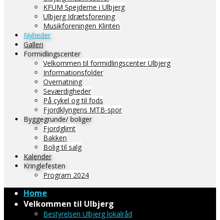
KFUM Spejderne i Ulbjerg
Ulbjerg Idrætsforening
Musikforeningen Klinten
Nyheder
Galleri
Formidlingscenter
Velkommen til formidlingscenter Ulbjerg
Informationsfolder
Overnatning
Seværdigheder
På cykel og til fods
Fjordklyngens MTB-spor
Byggegrunde/ boliger
Fjordglimt
Bakken
Bolig til salg
Kalender
Kringlefesten
Program 2024
Home
Velkommen til Ulbjerg
Bestyrelsen Ulbjerg lokalråd