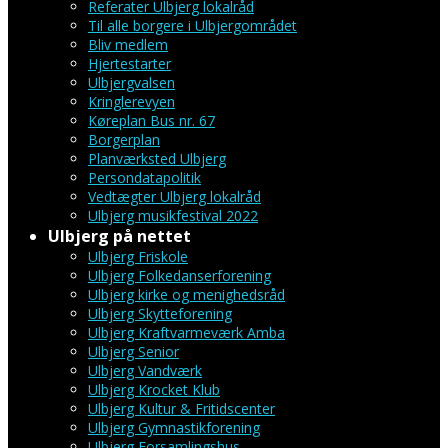
Referater Ulbjerg lokalråd
Til alle borgere i Ulbjergområdet
Bliv medlem
Hjertestarter
Ulbjergvalsen
Kringlerevyen
Køreplan Bus nr. 67
Borgerplan
Planværksted Ulbjerg
Persondatapolitik
Vedtægter Ulbjerg lokalråd
Ulbjerg musikfestival 2022
Ulbjerg på nettet
Ulbjerg Friskole
Ulbjerg Folkedanserforening
Ulbjerg kirke og menighedsråd
Ulbjerg Skytteforening
Ulbjerg Kraftvarmeværk Amba
Ulbjerg Senior
Ulbjerg Vandværk
Ulbjerg Krocket Klub
Ulbjerg Kultur & Fritidscenter
Ulbjerg Gymnastikforening
Ulbjerg Forsamlingshus