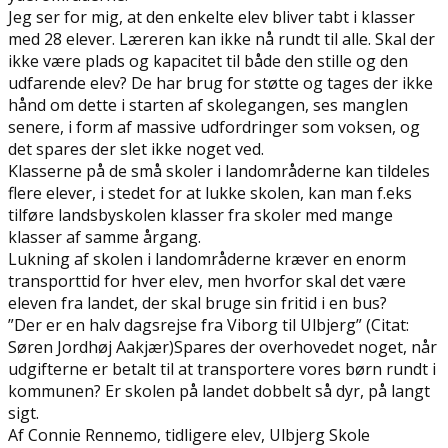
Jeg ser for mig, at den enkelte elev bliver tabt i klasser
med 28 elever. Læreren kan ikke nå rundt til alle. Skal der
ikke være plads og kapacitet til både den stille og den
udfarende elev? De har brug for støtte og tages der ikke
hånd om dette i starten af skolegangen, ses manglen
senere, i form af massive udfordringer som voksen, og
det spares der slet ikke noget ved.
Klasserne på de små skoler i landområderne kan tildeles
flere elever, i stedet for at lukke skolen, kan man f.eks
tilføre landsbyskolen klasser fra skoler med mange
klasser af samme årgang.
Lukning af skolen i landområderne kræver en enorm
transporttid for hver elev, men hvorfor skal det være
eleven fra landet, der skal bruge sin fritid i en bus?
”Der er en halv dagsrejse fra Viborg til Ulbjerg” (Citat:
Søren Jordhøj Aakjær)Spares der overhovedet noget, når
udgifterne er betalt til at transportere vores børn rundt i
kommunen? Er skolen på landet dobbelt så dyr, på langt
sigt.
Af Connie Rennemo, tidligere elev, Ulbjerg Skole