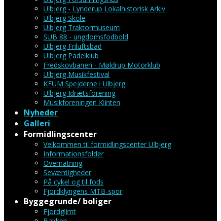
Ulbjerg - Lynderup Lokalhistorisk Arkiv
Ulbjerg Skole
Ulbjerg Traktormuseum
SUB 88 - ungdomsfodbold
Ulbjerg Friluftsbad
Ulbjerg Padelklub
Fredskovbanen - Møldrup Motorklub
Ulbjerg Musikfestival
KFUM Spejderne i Ulbjerg
Ulbjerg Idrætsforening
Musikforeningen Klinten
Nyheder
Galleri
Formidlingscenter
Velkommen til formidlingscenter Ulbjerg
Informationsfolder
Overnatning
Seværdigheder
På cykel og til fods
Fjordklyngens MTB-spor
Byggegrunde/ boliger
Fjordglimt
Bakken