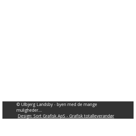
© Ulbjerg Landsby - byen med de mange
muligheder....
Design: Sort Grafisk ApS - Grafisk totalleverandør