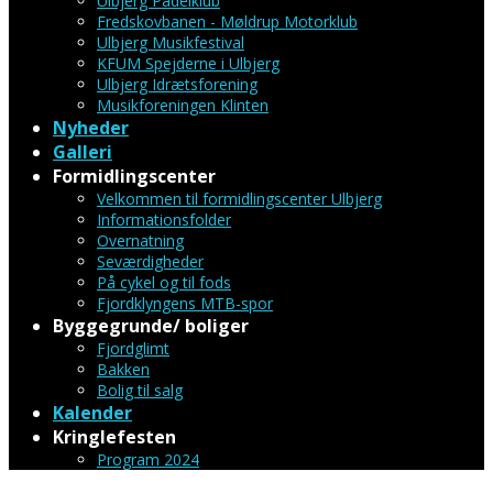
Ulbjerg Padelklub
Fredskovbanen - Møldrup Motorklub
Ulbjerg Musikfestival
KFUM Spejderne i Ulbjerg
Ulbjerg Idrætsforening
Musikforeningen Klinten
Nyheder
Galleri
Formidlingscenter
Velkommen til formidlingscenter Ulbjerg
Informationsfolder
Overnatning
Seværdigheder
På cykel og til fods
Fjordklyngens MTB-spor
Byggegrunde/ boliger
Fjordglimt
Bakken
Bolig til salg
Kalender
Kringlefesten
Program 2024