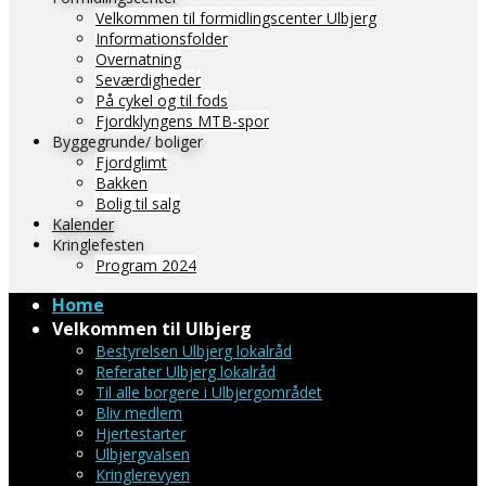
Velkommen til formidlingscenter Ulbjerg
Informationsfolder
Overnatning
Seværdigheder
På cykel og til fods
Fjordklyngens MTB-spor
Byggegrunde/ boliger
Fjordglimt
Bakken
Bolig til salg
Kalender
Kringlefesten
Program 2024
Home
Velkommen til Ulbjerg
Bestyrelsen Ulbjerg lokalråd
Referater Ulbjerg lokalråd
Til alle borgere i Ulbjergområdet
Bliv medlem
Hjertestarter
Ulbjergvalsen
Kringlerevyen