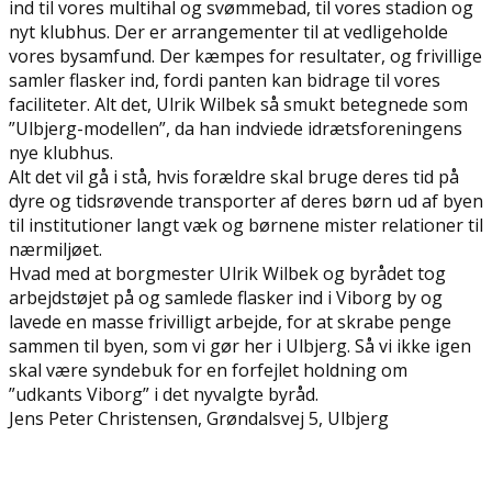
ind til vores multihal og svømmebad, til vores stadion og
nyt klubhus. Der er arrangementer til at vedligeholde
vores bysamfund. Der kæmpes for resultater, og frivillige
samler flasker ind, fordi panten kan bidrage til vores
faciliteter. Alt det, Ulrik Wilbek så smukt betegnede som
”Ulbjerg-modellen”, da han indviede idrætsforeningens
nye klubhus.
Alt det vil gå i stå, hvis forældre skal bruge deres tid på
dyre og tidsrøvende transporter af deres børn ud af byen
til institutioner langt væk og børnene mister relationer til
nærmiljøet.
Hvad med at borgmester Ulrik Wilbek og byrådet tog
arbejdstøjet på og samlede flasker ind i Viborg by og
lavede en masse frivilligt arbejde, for at skrabe penge
sammen til byen, som vi gør her i Ulbjerg. Så vi ikke igen
skal være syndebuk for en forfejlet holdning om
”udkants Viborg” i det nyvalgte byråd.
Jens Peter Christensen, Grøndalsvej 5, Ulbjerg