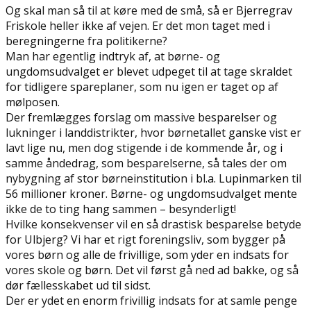
Og skal man så til at køre med de små, så er Bjerregrav
Friskole heller ikke af vejen. Er det mon taget med i
beregningerne fra politikerne?
Man har egentlig indtryk af, at børne- og
ungdomsudvalget er blevet udpeget til at tage skraldet
for tidligere spareplaner, som nu igen er taget op af
mølposen.
Der fremlægges forslag om massive besparelser og
lukninger i landdistrikter, hvor børnetallet ganske vist er
lavt lige nu, men dog stigende i de kommende år, og i
samme åndedrag, som besparelserne, så tales der om
nybygning af stor børneinstitution i bl.a. Lupinmarken til
56 millioner kroner. Børne- og ungdomsudvalget mente
ikke de to ting hang sammen – besynderligt!
Hvilke konsekvenser vil en så drastisk besparelse betyde
for Ulbjerg? Vi har et rigt foreningsliv, som bygger på
vores børn og alle de frivillige, som yder en indsats for
vores skole og børn. Det vil først gå ned ad bakke, og så
dør fællesskabet ud til sidst.
Der er ydet en enorm frivillig indsats for at samle penge