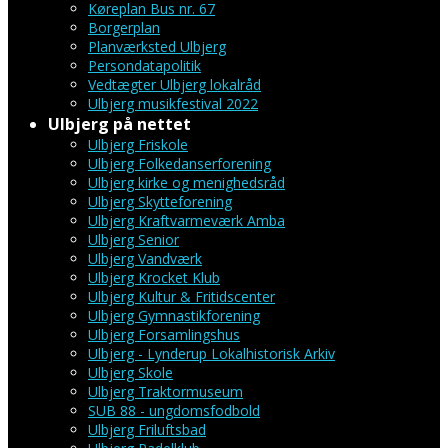
Køreplan Bus nr. 67
Borgerplan
Planværksted Ulbjerg
Persondatapolitik
Vedtægter Ulbjerg lokalråd
Ulbjerg musikfestival 2022
Ulbjerg på nettet
Ulbjerg Friskole
Ulbjerg Folkedanserforening
Ulbjerg kirke og menighedsråd
Ulbjerg Skytteforening
Ulbjerg Kraftvarmeværk Amba
Ulbjerg Senior
Ulbjerg Vandværk
Ulbjerg Krocket Klub
Ulbjerg Kultur & Fritidscenter
Ulbjerg Gymnastikforening
Ulbjerg Forsamlingshus
Ulbjerg - Lynderup Lokalhistorisk Arkiv
Ulbjerg Skole
Ulbjerg Traktormuseum
SUB 88 - ungdomsfodbold
Ulbjerg Friluftsbad