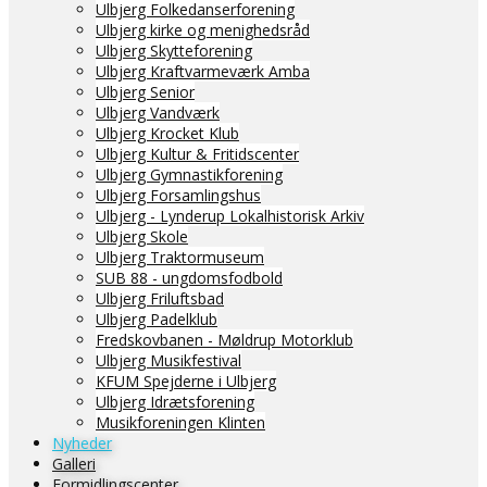
Ulbjerg Folkedanserforening
Ulbjerg kirke og menighedsråd
Ulbjerg Skytteforening
Ulbjerg Kraftvarmeværk Amba
Ulbjerg Senior
Ulbjerg Vandværk
Ulbjerg Krocket Klub
Ulbjerg Kultur & Fritidscenter
Ulbjerg Gymnastikforening
Ulbjerg Forsamlingshus
Ulbjerg - Lynderup Lokalhistorisk Arkiv
Ulbjerg Skole
Ulbjerg Traktormuseum
SUB 88 - ungdomsfodbold
Ulbjerg Friluftsbad
Ulbjerg Padelklub
Fredskovbanen - Møldrup Motorklub
Ulbjerg Musikfestival
KFUM Spejderne i Ulbjerg
Ulbjerg Idrætsforening
Musikforeningen Klinten
Nyheder
Galleri
Formidlingscenter