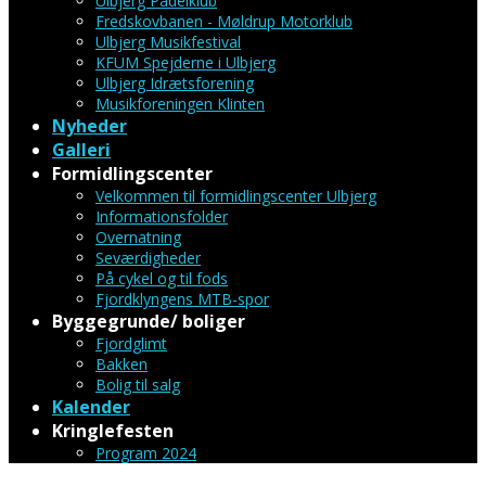
Ulbjerg Padelklub
Fredskovbanen - Møldrup Motorklub
Ulbjerg Musikfestival
KFUM Spejderne i Ulbjerg
Ulbjerg Idrætsforening
Musikforeningen Klinten
Nyheder
Galleri
Formidlingscenter
Velkommen til formidlingscenter Ulbjerg
Informationsfolder
Overnatning
Seværdigheder
På cykel og til fods
Fjordklyngens MTB-spor
Byggegrunde/ boliger
Fjordglimt
Bakken
Bolig til salg
Kalender
Kringlefesten
Program 2024