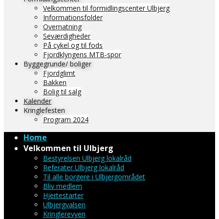
Velkommen til formidlingscenter Ulbjerg
Informationsfolder
Overnatning
Seværdigheder
På cykel og til fods
Fjordklyngens MTB-spor
Byggegrunde/ boliger
Fjordglimt
Bakken
Bolig til salg
Kalender
Kringlefesten
Program 2024
Home
Velkommen til Ulbjerg
Bestyrelsen Ulbjerg lokalråd
Referater Ulbjerg lokalråd
Til alle borgere i Ulbjergområdet
Bliv medlem
Hjertestarter
Ulbjergvalsen
Kringlerevyen