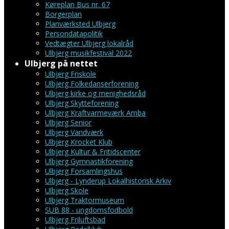
Køreplan Bus nr. 67
Borgerplan
Planværksted Ulbjerg
Persondatapolitik
Vedtægter Ulbjerg lokalråd
Ulbjerg musikfestival 2022
Ulbjerg på nettet
Ulbjerg Friskole
Ulbjerg Folkedanserforening
Ulbjerg kirke og menighedsråd
Ulbjerg Skytteforening
Ulbjerg Kraftvarmeværk Amba
Ulbjerg Senior
Ulbjerg Vandværk
Ulbjerg Krocket Klub
Ulbjerg Kultur & Fritidscenter
Ulbjerg Gymnastikforening
Ulbjerg Forsamlingshus
Ulbjerg - Lynderup Lokalhistorisk Arkiv
Ulbjerg Skole
Ulbjerg Traktormuseum
SUB 88 - ungdomsfodbold
Ulbjerg Friluftsbad