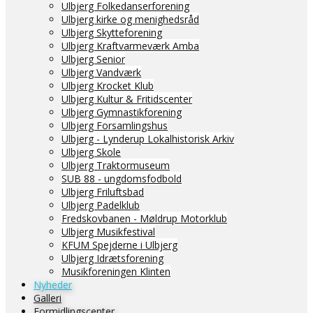
Ulbjerg Folkedanserforening
Ulbjerg kirke og menighedsråd
Ulbjerg Skytteforening
Ulbjerg Kraftvarmeværk Amba
Ulbjerg Senior
Ulbjerg Vandværk
Ulbjerg Krocket Klub
Ulbjerg Kultur & Fritidscenter
Ulbjerg Gymnastikforening
Ulbjerg Forsamlingshus
Ulbjerg - Lynderup Lokalhistorisk Arkiv
Ulbjerg Skole
Ulbjerg Traktormuseum
SUB 88 - ungdomsfodbold
Ulbjerg Friluftsbad
Ulbjerg Padelklub
Fredskovbanen - Møldrup Motorklub
Ulbjerg Musikfestival
KFUM Spejderne i Ulbjerg
Ulbjerg Idrætsforening
Musikforeningen Klinten
Nyheder
Galleri
Formidlingscenter