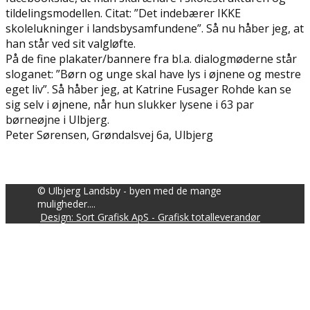
tildelingsmodellen. Citat: ”Det indebærer IKKE
skolelukninger i landsbysamfundene”. Så nu håber jeg, at
han står ved sit valgløfte.
På de fine plakater/bannere fra bl.a. dialogmøderne står
sloganet: ”Børn og unge skal have lys i øjnene og mestre
eget liv”. Så håber jeg, at Katrine Fusager Rohde kan se
sig selv i øjnene, når hun slukker lysene i 63 par
børneøjne i Ulbjerg.
Peter Sørensen, Grøndalsvej 6a, Ulbjerg
© Ulbjerg Landsby - byen med de mange
muligheder....
Design: Sort Grafisk ApS - Grafisk totalleverandør