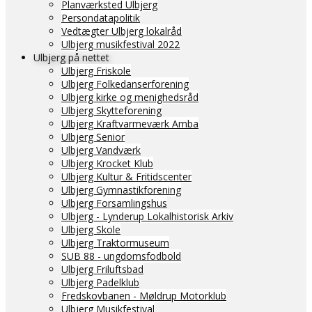
Planværksted Ulbjerg
Persondatapolitik
Vedtægter Ulbjerg lokalråd
Ulbjerg musikfestival 2022
Ulbjerg på nettet
Ulbjerg Friskole
Ulbjerg Folkedanserforening
Ulbjerg kirke og menighedsråd
Ulbjerg Skytteforening
Ulbjerg Kraftvarmeværk Amba
Ulbjerg Senior
Ulbjerg Vandværk
Ulbjerg Krocket Klub
Ulbjerg Kultur & Fritidscenter
Ulbjerg Gymnastikforening
Ulbjerg Forsamlingshus
Ulbjerg - Lynderup Lokalhistorisk Arkiv
Ulbjerg Skole
Ulbjerg Traktormuseum
SUB 88 - ungdomsfodbold
Ulbjerg Friluftsbad
Ulbjerg Padelklub
Fredskovbanen - Møldrup Motorklub
Ulbjerg Musikfestival