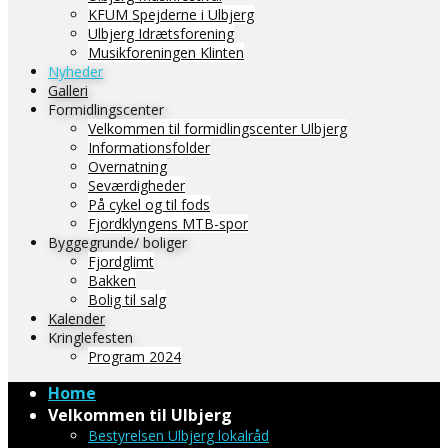
KFUM Spejderne i Ulbjerg
Ulbjerg Idrætsforening
Musikforeningen Klinten
Nyheder
Galleri
Formidlingscenter
Velkommen til formidlingscenter Ulbjerg
Informationsfolder
Overnatning
Seværdigheder
På cykel og til fods
Fjordklyngens MTB-spor
Byggegrunde/ boliger
Fjordglimt
Bakken
Bolig til salg
Kalender
Kringlefesten
Program 2024
Home
Velkommen til Ulbjerg
Bestyrelsen Ulbjerg lokalråd