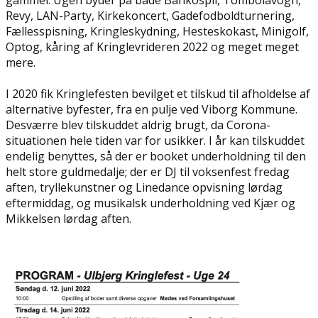
gammel. Ugen byder på både Bankospil, Tombolavogn,
Revy, LAN-Party, Kirkekoncert, Gadefodboldturnering,
Fællesspisning, Kringleskydning, Hesteskokast, Minigolf,
Optog, kåring af Kringlevrideren 2022 og meget meget
mere.
I 2020 fik Kringlefesten bevilget et tilskud til afholdelse af
alternative byfester, fra en pulje ved Viborg Kommune.
Desværre blev tilskuddet aldrig brugt, da Corona-
situationen hele tiden var for usikker. I år kan tilskuddet
endelig benyttes, så der er booket underholdning til den
helt store guldmedalje; der er DJ til voksenfest fredag
aften, tryllekunstner og Linedance opvisning lørdag
eftermiddag, og musikalsk underholdning ved Kjær og
Mikkelsen lørdag aften.