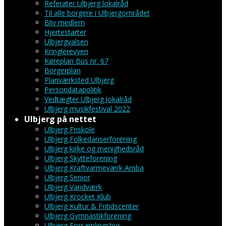
Referater Ulbjerg lokalråd
Til alle borgere i Ulbjergområdet
Bliv medlem
Hjertestarter
Ulbjergvalsen
Kringlerevyen
Køreplan Bus nr. 67
Borgerplan
Planværksted Ulbjerg
Persondatapolitik
Vedtægter Ulbjerg lokalråd
Ulbjerg musikfestival 2022
Ulbjerg på nettet
Ulbjerg Friskole
Ulbjerg Folkedanserforening
Ulbjerg kirke og menighedsråd
Ulbjerg Skytteforening
Ulbjerg Kraftvarmeværk Amba
Ulbjerg Senior
Ulbjerg Vandværk
Ulbjerg Krocket Klub
Ulbjerg Kultur & Fritidscenter
Ulbjerg Gymnastikforening
Ulbjerg Forsamlingshus