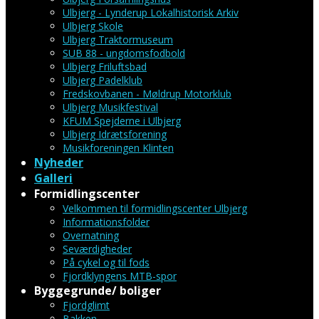
Ulbjerg - Lynderup Lokalhistorisk Arkiv
Ulbjerg Skole
Ulbjerg Traktormuseum
SUB 88 - ungdomsfodbold
Ulbjerg Friluftsbad
Ulbjerg Padelklub
Fredskovbanen - Møldrup Motorklub
Ulbjerg Musikfestival
KFUM Spejderne i Ulbjerg
Ulbjerg Idrætsforening
Musikforeningen Klinten
Nyheder
Galleri
Formidlingscenter
Velkommen til formidlingscenter Ulbjerg
Informationsfolder
Overnatning
Seværdigheder
På cykel og til fods
Fjordklyngens MTB-spor
Byggegrunde/ boliger
Fjordglimt
Bakken