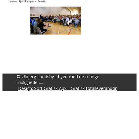
© Ulbjerg Landsby - byen med de mange
muligheder....
Design: Sort Grafisk ApS - Grafisk totalleverandør