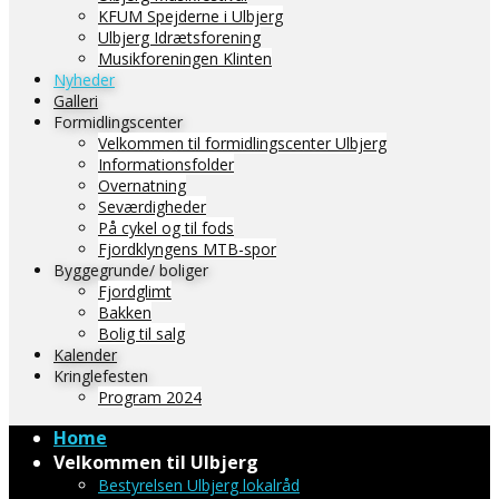
KFUM Spejderne i Ulbjerg
Ulbjerg Idrætsforening
Musikforeningen Klinten
Nyheder
Galleri
Formidlingscenter
Velkommen til formidlingscenter Ulbjerg
Informationsfolder
Overnatning
Seværdigheder
På cykel og til fods
Fjordklyngens MTB-spor
Byggegrunde/ boliger
Fjordglimt
Bakken
Bolig til salg
Kalender
Kringlefesten
Program 2024
Home
Velkommen til Ulbjerg
Bestyrelsen Ulbjerg lokalråd