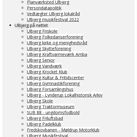
Planværksted Ulbjerg
Persondatapolitik
Vedtægter Ulbjerg lokalråd
Ulbjerg musikfestival 2022
Ulbjerg på nettet
Ulbjerg Friskole
Ulbjerg Folkedanserforening
Ulbjerg kirke og menighedsråd
Ulbjerg Skytteforening
Ulbjerg Kraftvarmeværk Amba
Ulbjerg Senior
Ulbjerg Vandværk
Ulbjerg Krocket Klub
Ulbjerg Kultur & Fritidscenter
Ulbjerg Gymnastikforening
Ulbjerg Forsamlingshus
Ulbjerg - Lynderup Lokalhistorisk Arkiv
Ulbjerg Skole
Ulbjerg Traktormuseum
SUB 88 - ungdomsfodbold
Ulbjerg Friluftsbad
Ulbjerg Padelklub
Fredskovbanen - Møldrup Motorklub
Ulbjerg Musikfestival