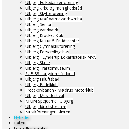
Ulbjerg Folkedanserforening
Ulbjerg kirke og menighedsråd
Ulbjerg Skytteforening
Ulbjerg Kraftvarmeværk Amba
Ulbjerg Senior
Ulbjerg Vandværk
Ulbjerg Krocket Klub
Ulbjerg Kultur & Fritidscenter
Ulbjerg Gymnastikforening
Ulbjerg Forsamlingshus
Ulbjerg - Lynderup Lokalhistorisk Arkiv
Ulbjerg Skole
Ulbjerg Traktormuseum
SUB 88 - ungdomsfodbold
Ulbjerg Friluftsbad
Ulbjerg Padelklub
Fredskovbanen - Møldrup Motorklub
Ulbjerg Musikfestival
KFUM Spejderne i Ulbjerg
Ulbjerg Idrætsforening
Musikforeningen Klinten
Nyheder
Galleri
Formidlingscenter