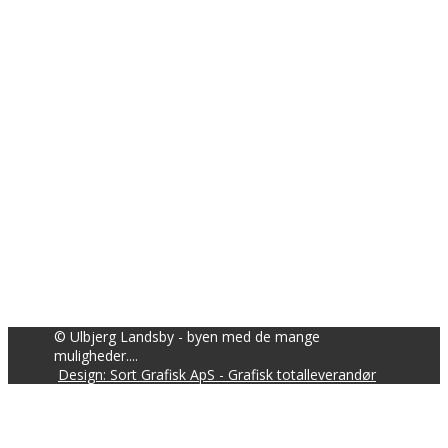
© Ulbjerg Landsby - byen med de mange
muligheder....
Design: Sort Grafisk ApS - Grafisk totalleverandør