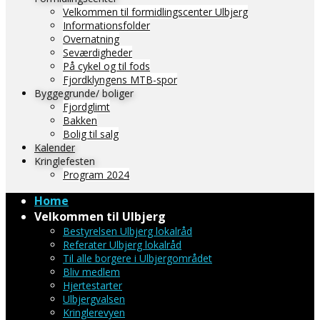
Velkommen til formidlingscenter Ulbjerg
Informationsfolder
Overnatning
Seværdigheder
På cykel og til fods
Fjordklyngens MTB-spor
Byggegrunde/ boliger
Fjordglimt
Bakken
Bolig til salg
Kalender
Kringlefesten
Program 2024
Home
Velkommen til Ulbjerg
Bestyrelsen Ulbjerg lokalråd
Referater Ulbjerg lokalråd
Til alle borgere i Ulbjergområdet
Bliv medlem
Hjertestarter
Ulbjergvalsen
Kringlerevyen