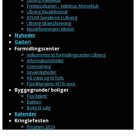
Ulbjerg Padelklub
Fredskovbanen - Møldrup Motorklub
Ulbjerg Musikfestival
KFUM Spejderne i Ulbjerg
Ulbjerg Idrætsforening
Musikforeningen Klinten
Nyheder
Galleri
Formidlingscenter
Velkommen til formidlingscenter Ulbjerg
Informationsfolder
Overnatning
Seværdigheder
På cykel og til fods
Fjordklyngens MTB-spor
Byggegrunde/ boliger
Fjordglimt
Bakken
Bolig til salg
Kalender
Kringlefesten
Program 2024