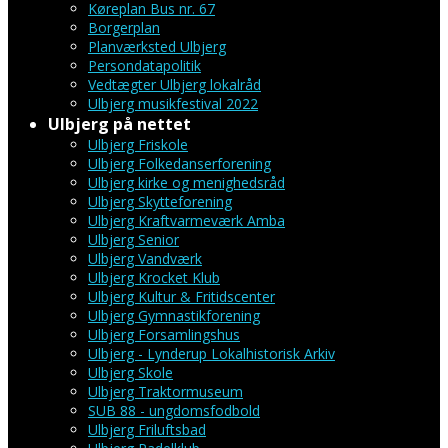
Køreplan Bus nr. 67
Borgerplan
Planværksted Ulbjerg
Persondatapolitik
Vedtægter Ulbjerg lokalråd
Ulbjerg musikfestival 2022
Ulbjerg på nettet
Ulbjerg Friskole
Ulbjerg Folkedanserforening
Ulbjerg kirke og menighedsråd
Ulbjerg Skytteforening
Ulbjerg Kraftvarmeværk Amba
Ulbjerg Senior
Ulbjerg Vandværk
Ulbjerg Krocket Klub
Ulbjerg Kultur & Fritidscenter
Ulbjerg Gymnastikforening
Ulbjerg Forsamlingshus
Ulbjerg - Lynderup Lokalhistorisk Arkiv
Ulbjerg Skole
Ulbjerg Traktormuseum
SUB 88 - ungdomsfodbold
Ulbjerg Friluftsbad