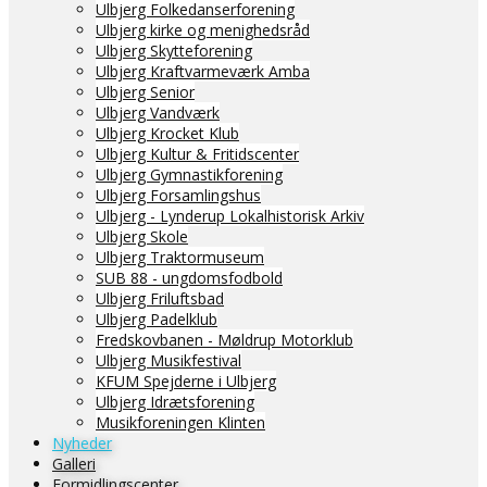
Ulbjerg Folkedanserforening
Ulbjerg kirke og menighedsråd
Ulbjerg Skytteforening
Ulbjerg Kraftvarmeværk Amba
Ulbjerg Senior
Ulbjerg Vandværk
Ulbjerg Krocket Klub
Ulbjerg Kultur & Fritidscenter
Ulbjerg Gymnastikforening
Ulbjerg Forsamlingshus
Ulbjerg - Lynderup Lokalhistorisk Arkiv
Ulbjerg Skole
Ulbjerg Traktormuseum
SUB 88 - ungdomsfodbold
Ulbjerg Friluftsbad
Ulbjerg Padelklub
Fredskovbanen - Møldrup Motorklub
Ulbjerg Musikfestival
KFUM Spejderne i Ulbjerg
Ulbjerg Idrætsforening
Musikforeningen Klinten
Nyheder
Galleri
Formidlingscenter