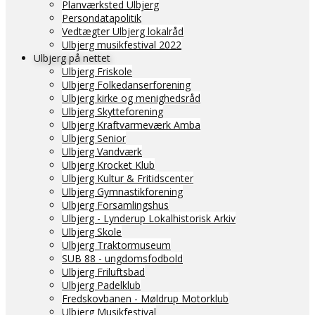
Planværksted Ulbjerg
Persondatapolitik
Vedtægter Ulbjerg lokalråd
Ulbjerg musikfestival 2022
Ulbjerg på nettet
Ulbjerg Friskole
Ulbjerg Folkedanserforening
Ulbjerg kirke og menighedsråd
Ulbjerg Skytteforening
Ulbjerg Kraftvarmeværk Amba
Ulbjerg Senior
Ulbjerg Vandværk
Ulbjerg Krocket Klub
Ulbjerg Kultur & Fritidscenter
Ulbjerg Gymnastikforening
Ulbjerg Forsamlingshus
Ulbjerg - Lynderup Lokalhistorisk Arkiv
Ulbjerg Skole
Ulbjerg Traktormuseum
SUB 88 - ungdomsfodbold
Ulbjerg Friluftsbad
Ulbjerg Padelklub
Fredskovbanen - Møldrup Motorklub
Ulbjerg Musikfestival