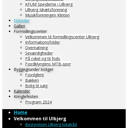
KFUM Spejderne i Ulbjerg
Ulbjerg Idrætsforening
Musikforeningen Klinten
Nyheder
Galleri
Formidlingscenter
Velkommen til formidlingscenter Ulbjerg
Informationsfolder
Overnatning
Seværdigheder
På cykel og til fods
Fjordklyngens MTB-spor
Byggegrunde/ boliger
Fjordglimt
Bakken
Bolig til salg
Kalender
Kringlefesten
Program 2024
Home
Velkommen til Ulbjerg
Bestyrelsen Ulbjerg lokalråd