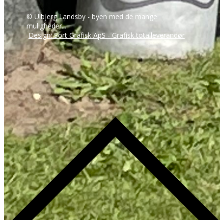
© Ulbjerg Landsby - byen med de mange
muligheder....
Design: Sort Grafisk ApS - Grafisk totalleverandør