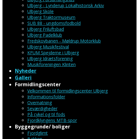
Ulbjerg - Lynderup Lokalhistorisk Arkiv
Ulbjerg Skole
Ulbjerg Traktormuseum
SUB 88 - ungdomsfodbold
Ulbjerg Friluftsbad
Ulbjerg Padelklub
Fredskovbanen - Møldrup Motorklub
Ulbjerg Musikfestival
KFUM Spejderne i Ulbjerg
Ulbjerg Idrætsforening
Musikforeningen Klinten
Nyheder
Galleri
Formidlingscenter
Velkommen til formidlingscenter Ulbjerg
Informationsfolder
Overnatning
Seværdigheder
På cykel og til fods
Fjordklyngens MTB-spor
Byggegrunde/ boliger
Fjordglimt
Bakken