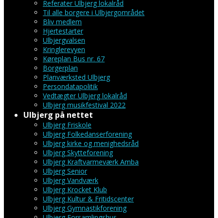
Referater Ulbjerg lokalråd
Til alle borgere i Ulbjergområdet
Bliv medlem
Hjertestarter
Ulbjergvalsen
Kringlerevyen
Køreplan Bus nr. 67
Borgerplan
Planværksted Ulbjerg
Persondatapolitik
Vedtægter Ulbjerg lokalråd
Ulbjerg musikfestival 2022
Ulbjerg på nettet
Ulbjerg Friskole
Ulbjerg Folkedanserforening
Ulbjerg kirke og menighedsråd
Ulbjerg Skytteforening
Ulbjerg Kraftvarmeværk Amba
Ulbjerg Senior
Ulbjerg Vandværk
Ulbjerg Krocket Klub
Ulbjerg Kultur & Fritidscenter
Ulbjerg Gymnastikforening
Ulbjerg Forsamlingshus