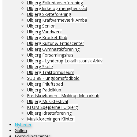
Ulbjerg Folkedanserforening
Ulbjerg kirke og menighedsråd
Ulbjerg Skytteforening
Ulbjerg Kraftvarmeværk Amba
Ulbjerg Senior
Ulbjerg Vandværk
Ulbjerg Krocket Klub
Ulbjerg Kultur & Fritidscenter
Ulbjerg Gymnastikforening
Ulbjerg Forsamlingshus
Ulbjerg - Lynderup Lokalhistorisk Arkiv
Ulbjerg Skole
Ulbjerg Traktormuseum
SUB 88 - ungdomsfodbold
Ulbjerg Friluftsbad
Ulbjerg Padelklub
Fredskovbanen - Møldrup Motorklub
Ulbjerg Musikfestival
KFUM Spejderne i Ulbjerg
Ulbjerg Idrætsforening
Musikforeningen Klinten
Nyheder
Galleri
Formidlingscenter