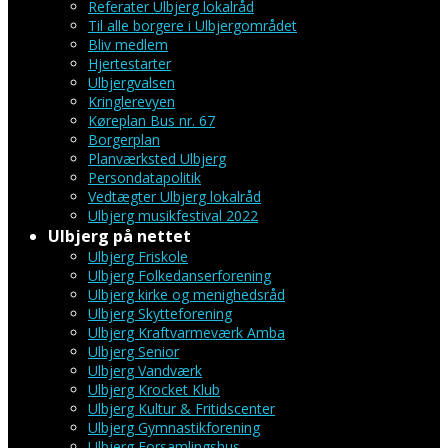
Referater Ulbjerg lokalråd
Til alle borgere i Ulbjergområdet
Bliv medlem
Hjertestarter
Ulbjergvalsen
Kringlerevyen
Køreplan Bus nr. 67
Borgerplan
Planværksted Ulbjerg
Persondatapolitik
Vedtægter Ulbjerg lokalråd
Ulbjerg musikfestival 2022
Ulbjerg på nettet
Ulbjerg Friskole
Ulbjerg Folkedanserforening
Ulbjerg kirke og menighedsråd
Ulbjerg Skytteforening
Ulbjerg Kraftvarmeværk Amba
Ulbjerg Senior
Ulbjerg Vandværk
Ulbjerg Krocket Klub
Ulbjerg Kultur & Fritidscenter
Ulbjerg Gymnastikforening
Ulbjerg Forsamlingshus