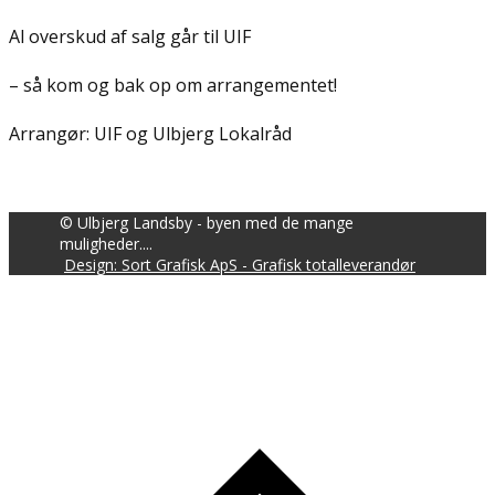
Al overskud af salg går til UIF
– så kom og bak op om arrangementet!
Arrangør: UIF og Ulbjerg Lokalråd
© Ulbjerg Landsby - byen med de mange
muligheder....
Design: Sort Grafisk ApS - Grafisk totalleverandør