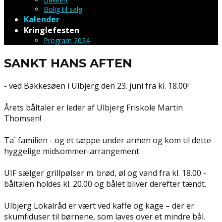
Bolig til salg
Kalender
Kringlefesten
Program 2024
SANKT HANS AFTEN
- ved Bakkesøen i Ulbjerg den 23. juni fra kl. 18.00!
Årets båltaler er leder af Ulbjerg Friskole Martin
Thomsen!
Ta´ familien - og et tæppe under armen og kom til dette
hyggelige midsommer-arrangement.
UIF sælger grillpølser m. brød, øl og vand fra kl. 18.00 -
båltalen holdes kl. 20.00 og bålet bliver derefter tændt.
Ulbjerg Lokalråd er vært ved kaffe og kage – der er
skumfiduser til børnene, som laves over et mindre bål.