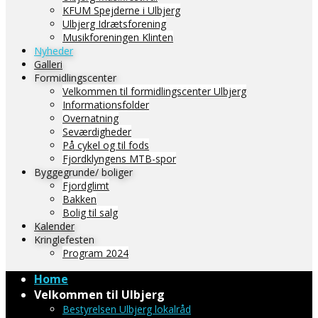
KFUM Spejderne i Ulbjerg
Ulbjerg Idrætsforening
Musikforeningen Klinten
Nyheder
Galleri
Formidlingscenter
Velkommen til formidlingscenter Ulbjerg
Informationsfolder
Overnatning
Seværdigheder
På cykel og til fods
Fjordklyngens MTB-spor
Byggegrunde/ boliger
Fjordglimt
Bakken
Bolig til salg
Kalender
Kringlefesten
Program 2024
Home
Velkommen til Ulbjerg
Bestyrelsen Ulbjerg lokalråd