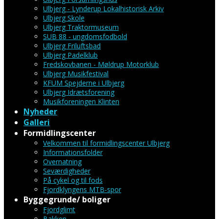
Ulbjerg - Lynderup Lokalhistorisk Arkiv
Ulbjerg Skole
Ulbjerg Traktormuseum
SUB 88 - ungdomsfodbold
Ulbjerg Friluftsbad
Ulbjerg Padelklub
Fredskovbanen - Møldrup Motorklub
Ulbjerg Musikfestival
KFUM Spejderne i Ulbjerg
Ulbjerg Idrætsforening
Musikforeningen Klinten
Nyheder
Galleri
Formidlingscenter
Velkommen til formidlingscenter Ulbjerg
Informationsfolder
Overnatning
Seværdigheder
På cykel og til fods
Fjordklyngens MTB-spor
Byggegrunde/ boliger
Fjordglimt
Bakken