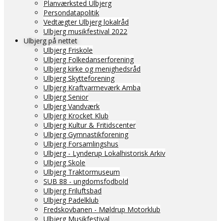
Planværksted Ulbjerg
Persondatapolitik
Vedtægter Ulbjerg lokalråd
Ulbjerg musikfestival 2022
Ulbjerg på nettet
Ulbjerg Friskole
Ulbjerg Folkedanserforening
Ulbjerg kirke og menighedsråd
Ulbjerg Skytteforening
Ulbjerg Kraftvarmeværk Amba
Ulbjerg Senior
Ulbjerg Vandværk
Ulbjerg Krocket Klub
Ulbjerg Kultur & Fritidscenter
Ulbjerg Gymnastikforening
Ulbjerg Forsamlingshus
Ulbjerg - Lynderup Lokalhistorisk Arkiv
Ulbjerg Skole
Ulbjerg Traktormuseum
SUB 88 - ungdomsfodbold
Ulbjerg Friluftsbad
Ulbjerg Padelklub
Fredskovbanen - Møldrup Motorklub
Ulbjerg Musikfestival