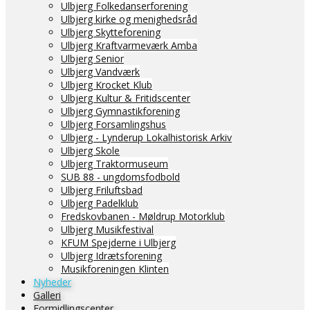
Ulbjerg Folkedanserforening
Ulbjerg kirke og menighedsråd
Ulbjerg Skytteforening
Ulbjerg Kraftvarmeværk Amba
Ulbjerg Senior
Ulbjerg Vandværk
Ulbjerg Krocket Klub
Ulbjerg Kultur & Fritidscenter
Ulbjerg Gymnastikforening
Ulbjerg Forsamlingshus
Ulbjerg - Lynderup Lokalhistorisk Arkiv
Ulbjerg Skole
Ulbjerg Traktormuseum
SUB 88 - ungdomsfodbold
Ulbjerg Friluftsbad
Ulbjerg Padelklub
Fredskovbanen - Møldrup Motorklub
Ulbjerg Musikfestival
KFUM Spejderne i Ulbjerg
Ulbjerg Idrætsforening
Musikforeningen Klinten
Nyheder
Galleri
Formidlingscenter