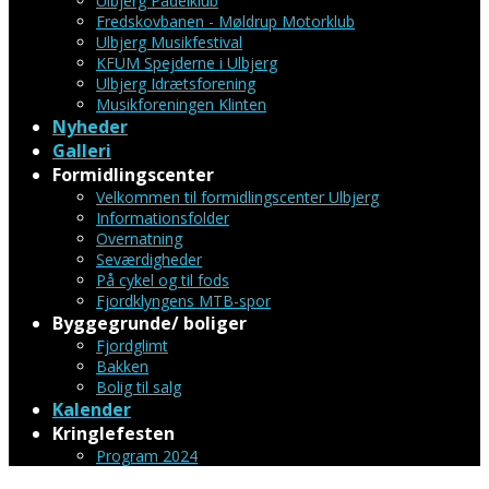
Ulbjerg Padelklub
Fredskovbanen - Møldrup Motorklub
Ulbjerg Musikfestival
KFUM Spejderne i Ulbjerg
Ulbjerg Idrætsforening
Musikforeningen Klinten
Nyheder
Galleri
Formidlingscenter
Velkommen til formidlingscenter Ulbjerg
Informationsfolder
Overnatning
Seværdigheder
På cykel og til fods
Fjordklyngens MTB-spor
Byggegrunde/ boliger
Fjordglimt
Bakken
Bolig til salg
Kalender
Kringlefesten
Program 2024