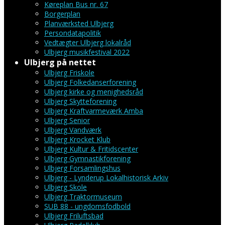
Køreplan Bus nr. 67
Borgerplan
Planværksted Ulbjerg
Persondatapolitik
Vedtægter Ulbjerg lokalråd
Ulbjerg musikfestival 2022
Ulbjerg på nettet
Ulbjerg Friskole
Ulbjerg Folkedanserforening
Ulbjerg kirke og menighedsråd
Ulbjerg Skytteforening
Ulbjerg Kraftvarmeværk Amba
Ulbjerg Senior
Ulbjerg Vandværk
Ulbjerg Krocket Klub
Ulbjerg Kultur & Fritidscenter
Ulbjerg Gymnastikforening
Ulbjerg Forsamlingshus
Ulbjerg - Lynderup Lokalhistorisk Arkiv
Ulbjerg Skole
Ulbjerg Traktormuseum
SUB 88 - ungdomsfodbold
Ulbjerg Friluftsbad