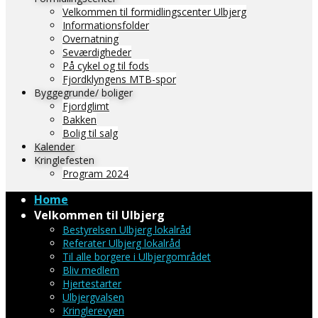
Velkommen til formidlingscenter Ulbjerg
Informationsfolder
Overnatning
Seværdigheder
På cykel og til fods
Fjordklyngens MTB-spor
Byggegrunde/ boliger
Fjordglimt
Bakken
Bolig til salg
Kalender
Kringlefesten
Program 2024
Home
Velkommen til Ulbjerg
Bestyrelsen Ulbjerg lokalråd
Referater Ulbjerg lokalråd
Til alle borgere i Ulbjergområdet
Bliv medlem
Hjertestarter
Ulbjergvalsen
Kringlerevyen