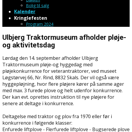
Bolig til salg
Kalender
Kringlefesten
Program 2024
Ulbjerg Traktormuseum afholder pløje-
og aktivitetsdag
Lørdag den 14. september afholder Ulbjerg
Traktormuseum pløje-og hyggedag med
pløjekonkurrence for veterantraktorer, ved museet
Løgstørvej 66, Nr. Rind, 8832 Skals. Der vil også være
hyggepløjning, hvor flere pløjere kører på samme ager
med max. 3 furede plove og helt udenfor konkurrence.
Der kan evt. oprettes instruktion til nye pløjere for
senere at deltage i konkurrence.
Deltagelse med traktor og plov fra 1970 eller før i
konkurrence i følgende klasser:
Enfurede liftplove - Flerfurede liftplove - Bugserede plove