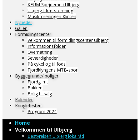
KFUM Spejderne i Ulbjerg
Ulbjerg Idrætsforening
Musikforeningen Klinten
Nyheder
Galleri
Formidlingscenter
Velkommen til formidlingscenter Ulbjerg
Informationsfolder
Overnatning
Seværdigheder
På cykel og til fods
Fjordklyngens MTB-spor
Byggegrunde/ boliger
Fjordglimt
Bakken
Bolig til salg
Kalender
Kringlefesten
Program 2024
Home
Velkommen til Ulbjerg
Bestyrelsen Ulbjerg lokalråd