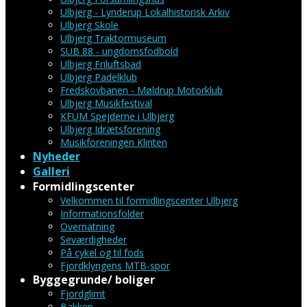
Ulbjerg - Lynderup Lokalhistorisk Arkiv
Ulbjerg Skole
Ulbjerg Traktormuseum
SUB 88 - ungdomsfodbold
Ulbjerg Friluftsbad
Ulbjerg Padelklub
Fredskovbanen - Møldrup Motorklub
Ulbjerg Musikfestival
KFUM Spejderne i Ulbjerg
Ulbjerg Idrætsforening
Musikforeningen Klinten
Nyheder
Galleri
Formidlingscenter
Velkommen til formidlingscenter Ulbjerg
Informationsfolder
Overnatning
Seværdigheder
På cykel og til fods
Fjordklyngens MTB-spor
Byggegrunde/ boliger
Fjordglimt
Bakken