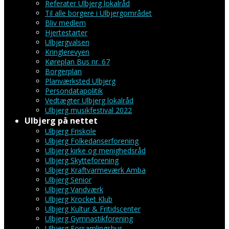
Referater Ulbjerg lokalråd
Til alle borgere i Ulbjergområdet
Bliv medlem
Hjertestarter
Ulbjergvalsen
Kringlerevyen
Køreplan Bus nr. 67
Borgerplan
Planværksted Ulbjerg
Persondatapolitik
Vedtægter Ulbjerg lokalråd
Ulbjerg musikfestival 2022
Ulbjerg på nettet
Ulbjerg Friskole
Ulbjerg Folkedanserforening
Ulbjerg kirke og menighedsråd
Ulbjerg Skytteforening
Ulbjerg Kraftvarmeværk Amba
Ulbjerg Senior
Ulbjerg Vandværk
Ulbjerg Krocket Klub
Ulbjerg Kultur & Fritidscenter
Ulbjerg Gymnastikforening
Ulbjerg Forsamlingshus