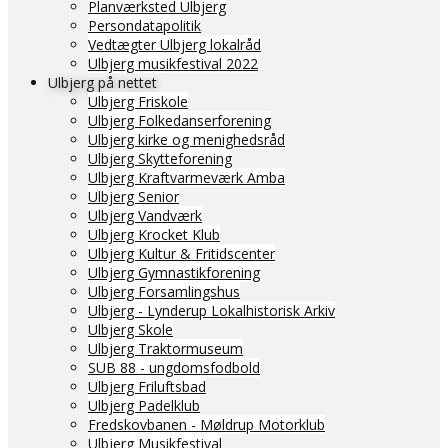
Planværksted Ulbjerg
Persondatapolitik
Vedtægter Ulbjerg lokalråd
Ulbjerg musikfestival 2022
Ulbjerg på nettet
Ulbjerg Friskole
Ulbjerg Folkedanserforening
Ulbjerg kirke og menighedsråd
Ulbjerg Skytteforening
Ulbjerg Kraftvarmeværk Amba
Ulbjerg Senior
Ulbjerg Vandværk
Ulbjerg Krocket Klub
Ulbjerg Kultur & Fritidscenter
Ulbjerg Gymnastikforening
Ulbjerg Forsamlingshus
Ulbjerg - Lynderup Lokalhistorisk Arkiv
Ulbjerg Skole
Ulbjerg Traktormuseum
SUB 88 - ungdomsfodbold
Ulbjerg Friluftsbad
Ulbjerg Padelklub
Fredskovbanen - Møldrup Motorklub
Ulbjerg Musikfestival