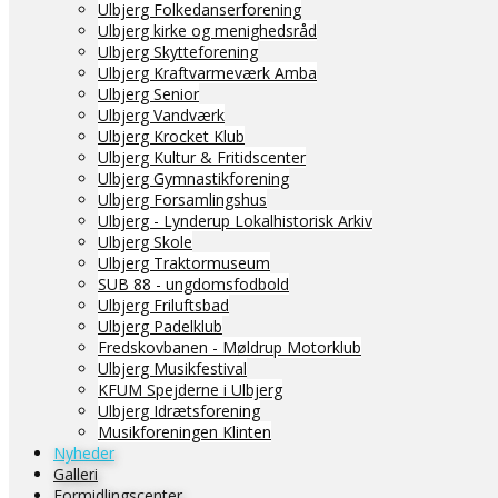
Ulbjerg Folkedanserforening
Ulbjerg kirke og menighedsråd
Ulbjerg Skytteforening
Ulbjerg Kraftvarmeværk Amba
Ulbjerg Senior
Ulbjerg Vandværk
Ulbjerg Krocket Klub
Ulbjerg Kultur & Fritidscenter
Ulbjerg Gymnastikforening
Ulbjerg Forsamlingshus
Ulbjerg - Lynderup Lokalhistorisk Arkiv
Ulbjerg Skole
Ulbjerg Traktormuseum
SUB 88 - ungdomsfodbold
Ulbjerg Friluftsbad
Ulbjerg Padelklub
Fredskovbanen - Møldrup Motorklub
Ulbjerg Musikfestival
KFUM Spejderne i Ulbjerg
Ulbjerg Idrætsforening
Musikforeningen Klinten
Nyheder
Galleri
Formidlingscenter