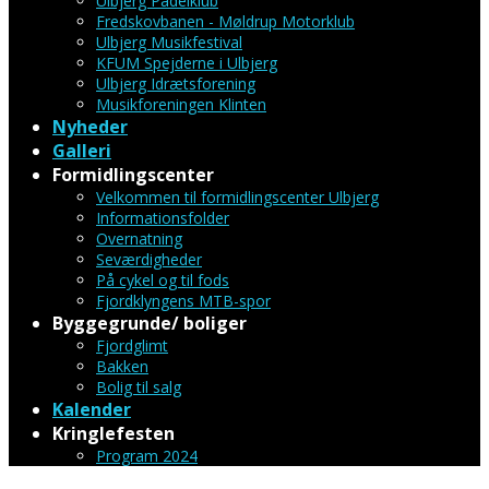
Ulbjerg Padelklub
Fredskovbanen - Møldrup Motorklub
Ulbjerg Musikfestival
KFUM Spejderne i Ulbjerg
Ulbjerg Idrætsforening
Musikforeningen Klinten
Nyheder
Galleri
Formidlingscenter
Velkommen til formidlingscenter Ulbjerg
Informationsfolder
Overnatning
Seværdigheder
På cykel og til fods
Fjordklyngens MTB-spor
Byggegrunde/ boliger
Fjordglimt
Bakken
Bolig til salg
Kalender
Kringlefesten
Program 2024