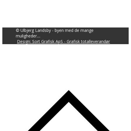
© Ulbjerg Landsby - byen med de mange
muligheder....
Design: Sort Grafisk ApS - Grafisk totalleverandør