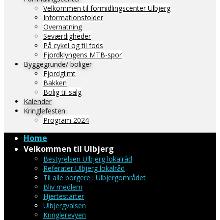
Velkommen til formidlingscenter Ulbjerg
Informationsfolder
Overnatning
Seværdigheder
På cykel og til fods
Fjordklyngens MTB-spor
Byggegrunde/ boliger
Fjordglimt
Bakken
Bolig til salg
Kalender
Kringlefesten
Program 2024
Home
Velkommen til Ulbjerg
Bestyrelsen Ulbjerg lokalråd
Referater Ulbjerg lokalråd
Til alle borgere i Ulbjergområdet
Bliv medlem
Hjertestarter
Ulbjergvalsen
Kringlerevyen