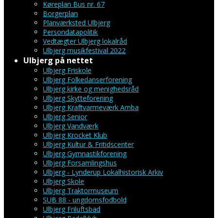
Køreplan Bus nr. 67
Borgerplan
Planværksted Ulbjerg
Persondatapolitik
Vedtægter Ulbjerg lokalråd
Ulbjerg musikfestival 2022
Ulbjerg på nettet
Ulbjerg Friskole
Ulbjerg Folkedanserforening
Ulbjerg kirke og menighedsråd
Ulbjerg Skytteforening
Ulbjerg Kraftvarmeværk Amba
Ulbjerg Senior
Ulbjerg Vandværk
Ulbjerg Krocket Klub
Ulbjerg Kultur & Fritidscenter
Ulbjerg Gymnastikforening
Ulbjerg Forsamlingshus
Ulbjerg - Lynderup Lokalhistorisk Arkiv
Ulbjerg Skole
Ulbjerg Traktormuseum
SUB 88 - ungdomsfodbold
Ulbjerg Friluftsbad