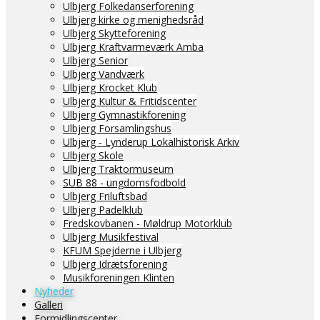
Ulbjerg Folkedanserforening
Ulbjerg kirke og menighedsråd
Ulbjerg Skytteforening
Ulbjerg Kraftvarmeværk Amba
Ulbjerg Senior
Ulbjerg Vandværk
Ulbjerg Krocket Klub
Ulbjerg Kultur & Fritidscenter
Ulbjerg Gymnastikforening
Ulbjerg Forsamlingshus
Ulbjerg - Lynderup Lokalhistorisk Arkiv
Ulbjerg Skole
Ulbjerg Traktormuseum
SUB 88 - ungdomsfodbold
Ulbjerg Friluftsbad
Ulbjerg Padelklub
Fredskovbanen - Møldrup Motorklub
Ulbjerg Musikfestival
KFUM Spejderne i Ulbjerg
Ulbjerg Idrætsforening
Musikforeningen Klinten
Nyheder
Galleri
Formidlingscenter