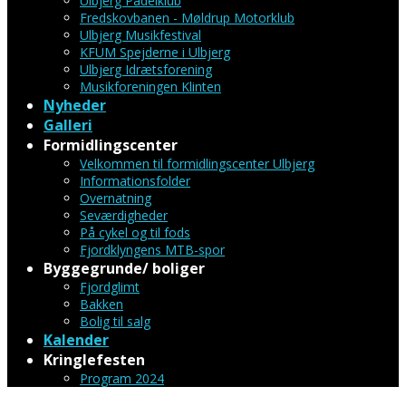
Ulbjerg Padelklub
Fredskovbanen - Møldrup Motorklub
Ulbjerg Musikfestival
KFUM Spejderne i Ulbjerg
Ulbjerg Idrætsforening
Musikforeningen Klinten
Nyheder
Galleri
Formidlingscenter
Velkommen til formidlingscenter Ulbjerg
Informationsfolder
Overnatning
Seværdigheder
På cykel og til fods
Fjordklyngens MTB-spor
Byggegrunde/ boliger
Fjordglimt
Bakken
Bolig til salg
Kalender
Kringlefesten
Program 2024