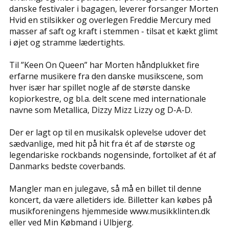
danske festivaler i bagagen, leverer forsanger Morten
Hvid en stilsikker og overlegen Freddie Mercury med
masser af saft og kraft i stemmen - tilsat et kækt glimt
i øjet og stramme lædertights.
Til ”Keen On Queen” har Morten håndplukket fire
erfarne musikere fra den danske musikscene, som
hver især har spillet nogle af de største danske
kopiorkestre, og bl.a. delt scene med internationale
navne som Metallica, Dizzy Mizz Lizzy og D-A-D.
Der er lagt op til en musikalsk oplevelse udover det
sædvanlige, med hit på hit fra ét af de største og
legendariske rockbands nogensinde, fortolket af ét af
Danmarks bedste coverbands.
Mangler man en julegave, så må en billet til denne
koncert, da være alletiders ide. Billetter kan købes på
musikforeningens hjemmeside www.musikklinten.dk
eller ved Min Købmand i Ulbjerg.