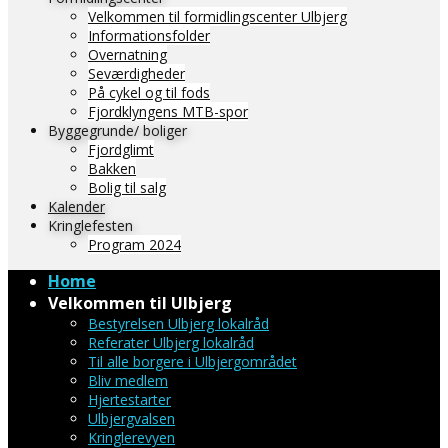
Velkommen til formidlingscenter Ulbjerg
Informationsfolder
Overnatning
Seværdigheder
På cykel og til fods
Fjordklyngens MTB-spor
Byggegrunde/ boliger
Fjordglimt
Bakken
Bolig til salg
Kalender
Kringlefesten
Program 2024
Home
Velkommen til Ulbjerg
Bestyrelsen Ulbjerg lokalråd
Referater Ulbjerg lokalråd
Til alle borgere i Ulbjergområdet
Bliv medlem
Hjertestarter
Ulbjergvalsen
Kringlerevyen