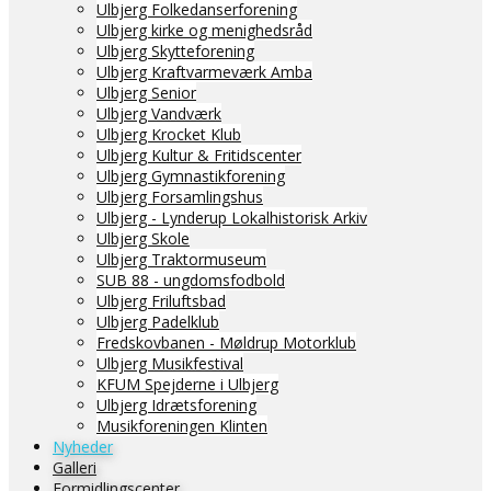
Ulbjerg Folkedanserforening
Ulbjerg kirke og menighedsråd
Ulbjerg Skytteforening
Ulbjerg Kraftvarmeværk Amba
Ulbjerg Senior
Ulbjerg Vandværk
Ulbjerg Krocket Klub
Ulbjerg Kultur & Fritidscenter
Ulbjerg Gymnastikforening
Ulbjerg Forsamlingshus
Ulbjerg - Lynderup Lokalhistorisk Arkiv
Ulbjerg Skole
Ulbjerg Traktormuseum
SUB 88 - ungdomsfodbold
Ulbjerg Friluftsbad
Ulbjerg Padelklub
Fredskovbanen - Møldrup Motorklub
Ulbjerg Musikfestival
KFUM Spejderne i Ulbjerg
Ulbjerg Idrætsforening
Musikforeningen Klinten
Nyheder
Galleri
Formidlingscenter