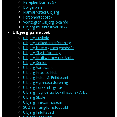
Køreplan Bus nr. 67
Borgerplan
Planværksted Ulbjerg
Persondatapolitik
Vedtægter Ulbjerg lokalråd
Ulbjerg musikfestival 2022
Ulbjerg på nettet
Ulbjerg Friskole
Ulbjerg Folkedanserforening
Ulbjerg kirke og menighedsråd
Ulbjerg Skytteforening
Ulbjerg Kraftvarmeværk Amba
Ulbjerg Senior
Ulbjerg Vandværk
Ulbjerg Krocket Klub
Ulbjerg Kultur & Fritidscenter
Ulbjerg Gymnastikforening
Ulbjerg Forsamlingshus
Ulbjerg - Lynderup Lokalhistorisk Arkiv
Ulbjerg Skole
Ulbjerg Traktormuseum
SUB 88 - ungdomsfodbold
Ulbjerg Friluftsbad