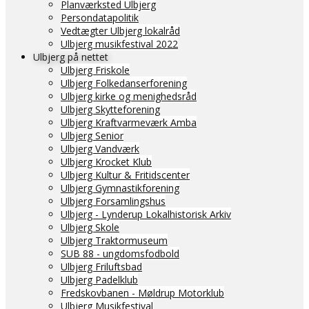
Planværksted Ulbjerg
Persondatapolitik
Vedtægter Ulbjerg lokalråd
Ulbjerg musikfestival 2022
Ulbjerg på nettet
Ulbjerg Friskole
Ulbjerg Folkedanserforening
Ulbjerg kirke og menighedsråd
Ulbjerg Skytteforening
Ulbjerg Kraftvarmeværk Amba
Ulbjerg Senior
Ulbjerg Vandværk
Ulbjerg Krocket Klub
Ulbjerg Kultur & Fritidscenter
Ulbjerg Gymnastikforening
Ulbjerg Forsamlingshus
Ulbjerg - Lynderup Lokalhistorisk Arkiv
Ulbjerg Skole
Ulbjerg Traktormuseum
SUB 88 - ungdomsfodbold
Ulbjerg Friluftsbad
Ulbjerg Padelklub
Fredskovbanen - Møldrup Motorklub
Ulbjerg Musikfestival