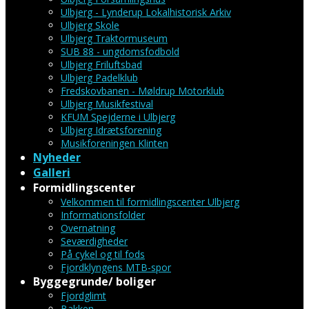
Ulbjerg - Lynderup Lokalhistorisk Arkiv
Ulbjerg Skole
Ulbjerg Traktormuseum
SUB 88 - ungdomsfodbold
Ulbjerg Friluftsbad
Ulbjerg Padelklub
Fredskovbanen - Møldrup Motorklub
Ulbjerg Musikfestival
KFUM Spejderne i Ulbjerg
Ulbjerg Idrætsforening
Musikforeningen Klinten
Nyheder
Galleri
Formidlingscenter
Velkommen til formidlingscenter Ulbjerg
Informationsfolder
Overnatning
Seværdigheder
På cykel og til fods
Fjordklyngens MTB-spor
Byggegrunde/ boliger
Fjordglimt
Bakken