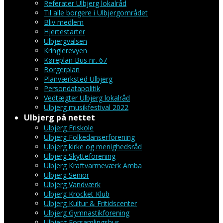
Referater Ulbjerg lokalråd
Til alle borgere i Ulbjergområdet
Bliv medlem
Hjertestarter
Ulbjergvalsen
Kringlerevyen
Køreplan Bus nr. 67
Borgerplan
Planværksted Ulbjerg
Persondatapolitik
Vedtægter Ulbjerg lokalråd
Ulbjerg musikfestival 2022
Ulbjerg på nettet
Ulbjerg Friskole
Ulbjerg Folkedanserforening
Ulbjerg kirke og menighedsråd
Ulbjerg Skytteforening
Ulbjerg Kraftvarmeværk Amba
Ulbjerg Senior
Ulbjerg Vandværk
Ulbjerg Krocket Klub
Ulbjerg Kultur & Fritidscenter
Ulbjerg Gymnastikforening
Ulbjerg Forsamlingshus