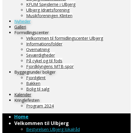
KFUM Spejderne i Ulbjerg
Ulbjerg Idrætsforening
Musikforeningen Klinten
Nyheder
Galleri
Formidlingscenter
Velkommen til formidlingscenter Ulbjerg
Informationsfolder
Overnatning
Seværdigheder
På cykel og til fods
Fjordklyngens MTB-spor
Byggegrunde/ boliger
Fjordglimt
Bakken
Bolig til salg
Kalender
Kringlefesten
Program 2024
Home
Velkommen til Ulbjerg
Bestyrelsen Ulbjerg lokalråd