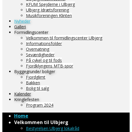
KFUM Spejderne i Ulbjerg
Ulbjerg Idrætsforening
Musikforeningen Klinten
Nyheder
Galleri
Formidlingscenter
Velkommen til formidlingscenter Ulbjerg
Informationsfolder
Overnatning
Seværdigheder
På cykel og til fods
Fjordklyngens MTB-spor
Byggegrunde/ boliger
Fjordglimt
Bakken
Bolig til salg
Kalender
Kringlefesten
Program 2024
Home
Velkommen til Ulbjerg
Bestyrelsen Ulbjerg lokalråd