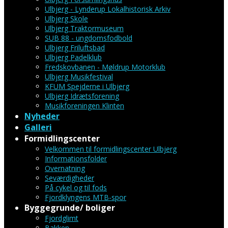
Ulbjerg - Lynderup Lokalhistorisk Arkiv
Ulbjerg Skole
Ulbjerg Traktormuseum
SUB 88 - ungdomsfodbold
Ulbjerg Friluftsbad
Ulbjerg Padelklub
Fredskovbanen - Møldrup Motorklub
Ulbjerg Musikfestival
KFUM Spejderne i Ulbjerg
Ulbjerg Idrætsforening
Musikforeningen Klinten
Nyheder
Galleri
Formidlingscenter
Velkommen til formidlingscenter Ulbjerg
Informationsfolder
Overnatning
Seværdigheder
På cykel og til fods
Fjordklyngens MTB-spor
Byggegrunde/ boliger
Fjordglimt
Bakken