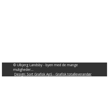
© Ulbjerg Landsby - byen med de mange
muligheder....
Design: Sort Grafisk ApS - Grafisk totalleverandør