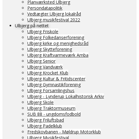
Planværksted Ulbjerg
Persondatapolitik
Vedtægter Ulbjerg lokalråd
Ulbjerg musikfestival 2022
Ulbjerg på nettet
Ulbjerg Friskole
Ulbjerg Folkedanserforening
Ulbjerg kirke og menighedsråd
Ulbjerg Skytteforening
Ulbjerg Kraftvarmeværk Amba
Ulbjerg Senior
Ulbjerg Vandværk
Ulbjerg Krocket Klub
Ulbjerg Kultur & Fritidscenter
Ulbjerg Gymnastikforening
Ulbjerg Forsamlingshus
Ulbjerg - Lynderup Lokalhistorisk Arkiv
Ulbjerg Skole
Ulbjerg Traktormuseum
SUB 88 - ungdomsfodbold
Ulbjerg Friluftsbad
Ulbjerg Padelklub
Fredskovbanen - Møldrup Motorklub
Ulbjerg Musikfestival