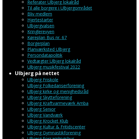
Referater Ulbjerg lokalråd
Til alle borgere i Ulbjergområdet
Bliv medlem
Hjertestarter
Ulbjergvalsen
Kringlerevyen
Køreplan Bus nr. 67
Borgerplan
Planværksted Ulbjerg
Persondatapolitik
Vedtægter Ulbjerg lokalråd
Ulbjerg musikfestival 2022
Ulbjerg på nettet
Ulbjerg Friskole
Ulbjerg Folkedanserforening
Ulbjerg kirke og menighedsråd
Ulbjerg Skytteforening
Ulbjerg Kraftvarmeværk Amba
Ulbjerg Senior
Ulbjerg Vandværk
Ulbjerg Krocket Klub
Ulbjerg Kultur & Fritidscenter
Ulbjerg Gymnastikforening
Ulbjerg Forsamlingshus