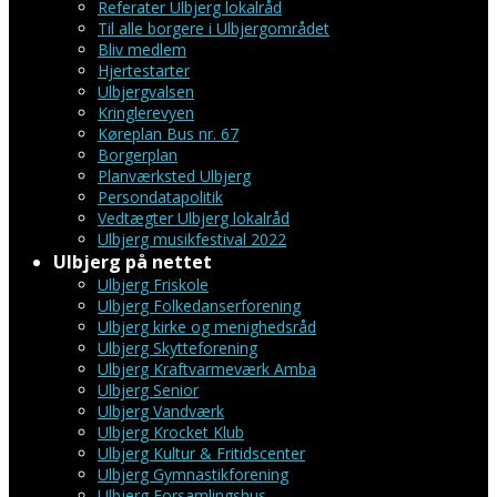
Referater Ulbjerg lokalråd
Til alle borgere i Ulbjergområdet
Bliv medlem
Hjertestarter
Ulbjergvalsen
Kringlerevyen
Køreplan Bus nr. 67
Borgerplan
Planværksted Ulbjerg
Persondatapolitik
Vedtægter Ulbjerg lokalråd
Ulbjerg musikfestival 2022
Ulbjerg på nettet
Ulbjerg Friskole
Ulbjerg Folkedanserforening
Ulbjerg kirke og menighedsråd
Ulbjerg Skytteforening
Ulbjerg Kraftvarmeværk Amba
Ulbjerg Senior
Ulbjerg Vandværk
Ulbjerg Krocket Klub
Ulbjerg Kultur & Fritidscenter
Ulbjerg Gymnastikforening
Ulbjerg Forsamlingshus