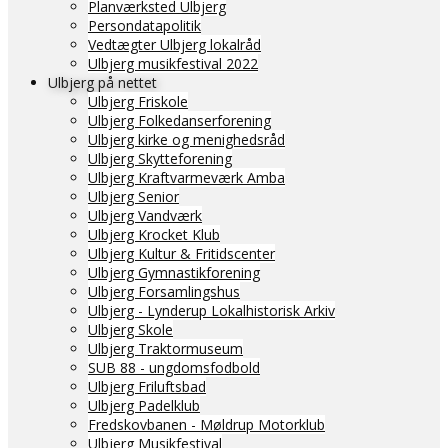
Planværksted Ulbjerg
Persondatapolitik
Vedtægter Ulbjerg lokalråd
Ulbjerg musikfestival 2022
Ulbjerg på nettet
Ulbjerg Friskole
Ulbjerg Folkedanserforening
Ulbjerg kirke og menighedsråd
Ulbjerg Skytteforening
Ulbjerg Kraftvarmeværk Amba
Ulbjerg Senior
Ulbjerg Vandværk
Ulbjerg Krocket Klub
Ulbjerg Kultur & Fritidscenter
Ulbjerg Gymnastikforening
Ulbjerg Forsamlingshus
Ulbjerg - Lynderup Lokalhistorisk Arkiv
Ulbjerg Skole
Ulbjerg Traktormuseum
SUB 88 - ungdomsfodbold
Ulbjerg Friluftsbad
Ulbjerg Padelklub
Fredskovbanen - Møldrup Motorklub
Ulbjerg Musikfestival