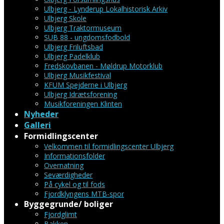
Ulbjerg - Lynderup Lokalhistorisk Arkiv
Ulbjerg Skole
Ulbjerg Traktormuseum
SUB 88 - ungdomsfodbold
Ulbjerg Friluftsbad
Ulbjerg Padelklub
Fredskovbanen - Møldrup Motorklub
Ulbjerg Musikfestival
KFUM Spejderne i Ulbjerg
Ulbjerg Idrætsforening
Musikforeningen Klinten
Nyheder
Galleri
Formidlingscenter
Velkommen til formidlingscenter Ulbjerg
Informationsfolder
Overnatning
Seværdigheder
På cykel og til fods
Fjordklyngens MTB-spor
Byggegrunde/ boliger
Fjordglimt
Bakken