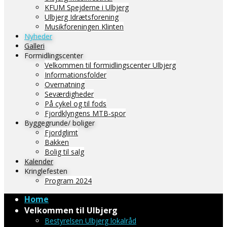
KFUM Spejderne i Ulbjerg
Ulbjerg Idrætsforening
Musikforeningen Klinten
Nyheder
Galleri
Formidlingscenter
Velkommen til formidlingscenter Ulbjerg
Informationsfolder
Overnatning
Seværdigheder
På cykel og til fods
Fjordklyngens MTB-spor
Byggegrunde/ boliger
Fjordglimt
Bakken
Bolig til salg
Kalender
Kringlefesten
Program 2024
Home
Velkommen til Ulbjerg
Bestyrelsen Ulbjerg lokalråd