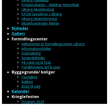
Ulbjerg Padelklub
Fredskovbanen - Møldrup Motorklub
Ulbjerg Musikfestival
KFUM Spejderne i Ulbjerg
Ulbjerg Idrætsforening
Musikforeningen Klinten
Nyheder
Galleri
Formidlingscenter
Velkommen til formidlingscenter Ulbjerg
Informationsfolder
Overnatning
Seværdigheder
På cykel og til fods
Fjordklyngens MTB-spor
Byggegrunde/ boliger
Fjordglimt
Bakken
Bolig til salg
Kalender
Kringlefesten
Program 2024