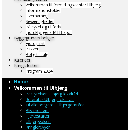
Velkommen til formidlingscenter Ulbjerg
Informationsfolder
Overnatning
Seværdigheder
På cykel og til fods
Fjordklyngens MTB-spor
Byggegrunde/ boliger
Fjordglimt
Bakken
Bolig til salg
Kalender
Kringlefesten
Program 2024
Home
Velkommen til Ulbjerg
Bestyrelsen Ulbjerg lokalråd
Referater Ulbjerg lokalråd
Til alle borgere i Ulbjergområdet
Bliv medlem
Hjertestarter
Ulbjergvalsen
Kringlerevyen