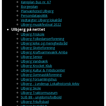
Køreplan Bus nr. 67
Borgerplan
Planværksted Ulbjerg
Persondatapolitik
Vedtægter Ulbjerg lokalråd
Ulbjerg musikfestival 2022
Ulbjerg på nettet
Ulbjerg Friskole
Ulbjerg Folkedanserforening
Ulbjerg kirke og menighedsråd
Ulbjerg Skytteforening
Ulbjerg Kraftvarmeværk Amba
Ulbjerg Senior
Ulbjerg Vandværk
Ulbjerg Krocket Klub
Ulbjerg Kultur & Fritidscenter
Ulbjerg Gymnastikforening
Ulbjerg Forsamlingshus
Ulbjerg - Lynderup Lokalhistorisk Arkiv
Ulbjerg Skole
Ulbjerg Traktormuseum
SUB 88 - ungdomsfodbold
Ulbjerg Friluftsbad