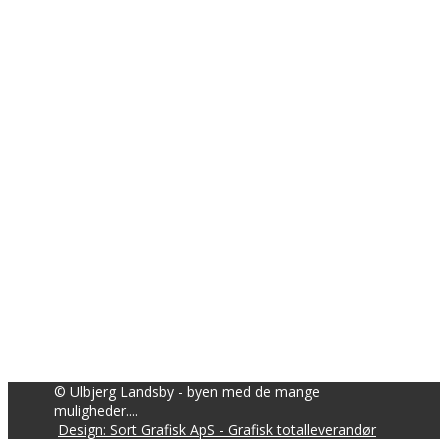
© Ulbjerg Landsby - byen med de mange
muligheder....
Design: Sort Grafisk ApS - Grafisk totalleverandør