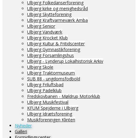
Ulbjerg Folkedanserforening
Ulbjerg kirke og menighedsråd
Ulbjerg Skytteforening
Ulbjerg Kraftvarmeværk Amba
Ulbjerg Senior
Ulbjerg Vandværk
Ulbjerg Krocket Klub
Ulbjerg Kultur & Fritidscenter
Ulbjerg Gymnastikforening
Ulbjerg Forsamlingshus
Ulbjerg - Lynderup Lokalhistorisk Arkiv
Ulbjerg Skole
Ulbjerg Traktormuseum
SUB 88 - ungdomsfodbold
Ulbjerg Friluftsbad
Ulbjerg Padelklub
Fredskovbanen - Møldrup Motorklub
Ulbjerg Musikfestival
KFUM Spejderne i Ulbjerg
Ulbjerg Idrætsforening
Musikforeningen Klinten
Nyheder
Galleri
Formidlingscenter