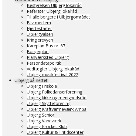
Bestyrelsen Ulbjerg lokalråd
Referater Ulbjerg lokalråd
Til alle borgere i Ulbjergområdet
Bliv medlem
Hjertestarter
Ulbjergvalsen
Kringlerevyen
Køreplan Bus nr. 67
Borgerplan
Planværksted Ulbjerg
Persondatapolitik
Vedtægter Ulbjerg lokalråd
Ulbjerg musikfestival 2022
Ulbjerg på nettet
Ulbjerg Friskole
Ulbjerg Folkedanserforening
Ulbjerg kirke og menighedsråd
Ulbjerg Skytteforening
Ulbjerg Kraftvarmeværk Amba
Ulbjerg Senior
Ulbjerg Vandværk
Ulbjerg Krocket Klub
Ulbjerg Kultur & Fritidscenter