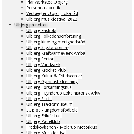
Planværksted Ulbjerg
Persondatapolitik
Vedtægter Ulbjerg lokalråd
Ulbjerg musikfestival 2022
Ulbjerg på nettet
Ulbjerg Friskole
Ulbjerg Folkedanserforening
Ulbjerg kirke og menighedsråd
Ulbjerg Skytteforening
Ulbjerg Kraftvarmeværk Amba
Ulbjerg Senior
Ulbjerg Vandværk
Ulbjerg Krocket Klub
Ulbjerg Kultur & Fritidscenter
Ulbjerg Gymnastikforening
Ulbjerg Forsamlingshus
Ulbjerg - Lynderup Lokalhistorisk Arkiv
Ulbjerg Skole
Ulbjerg Traktormuseum
SUB 88 - ungdomsfodbold
Ulbjerg Friluftsbad
Ulbjerg Padelklub
Fredskovbanen - Møldrup Motorklub
Ulbjerg Musikfestival