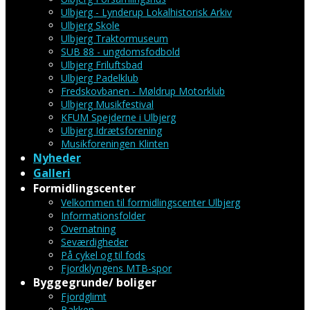
Ulbjerg - Lynderup Lokalhistorisk Arkiv
Ulbjerg Skole
Ulbjerg Traktormuseum
SUB 88 - ungdomsfodbold
Ulbjerg Friluftsbad
Ulbjerg Padelklub
Fredskovbanen - Møldrup Motorklub
Ulbjerg Musikfestival
KFUM Spejderne i Ulbjerg
Ulbjerg Idrætsforening
Musikforeningen Klinten
Nyheder
Galleri
Formidlingscenter
Velkommen til formidlingscenter Ulbjerg
Informationsfolder
Overnatning
Seværdigheder
På cykel og til fods
Fjordklyngens MTB-spor
Byggegrunde/ boliger
Fjordglimt
Bakken