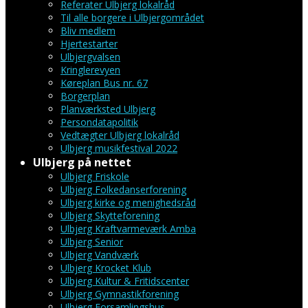
Referater Ulbjerg lokalråd
Til alle borgere i Ulbjergområdet
Bliv medlem
Hjertestarter
Ulbjergvalsen
Kringlerevyen
Køreplan Bus nr. 67
Borgerplan
Planværksted Ulbjerg
Persondatapolitik
Vedtægter Ulbjerg lokalråd
Ulbjerg musikfestival 2022
Ulbjerg på nettet
Ulbjerg Friskole
Ulbjerg Folkedanserforening
Ulbjerg kirke og menighedsråd
Ulbjerg Skytteforening
Ulbjerg Kraftvarmeværk Amba
Ulbjerg Senior
Ulbjerg Vandværk
Ulbjerg Krocket Klub
Ulbjerg Kultur & Fritidscenter
Ulbjerg Gymnastikforening
Ulbjerg Forsamlingshus