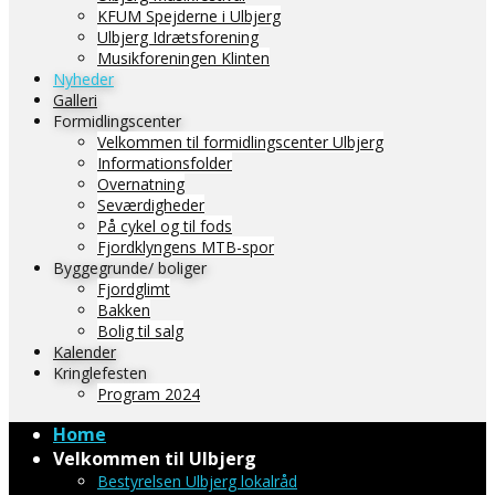
KFUM Spejderne i Ulbjerg
Ulbjerg Idrætsforening
Musikforeningen Klinten
Nyheder
Galleri
Formidlingscenter
Velkommen til formidlingscenter Ulbjerg
Informationsfolder
Overnatning
Seværdigheder
På cykel og til fods
Fjordklyngens MTB-spor
Byggegrunde/ boliger
Fjordglimt
Bakken
Bolig til salg
Kalender
Kringlefesten
Program 2024
Home
Velkommen til Ulbjerg
Bestyrelsen Ulbjerg lokalråd