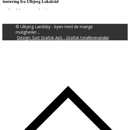
© Ulbjerg Landsby - byen med de mange
muligheder....
Design: Sort Grafisk ApS - Grafisk totalleverandør