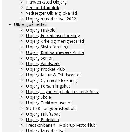
Planværksted Ulbjerg
Persondatapolitik
Vedtægter Ulbjerg lokalråd
Ulbjerg musikfestival 2022
Ulbjerg på nettet
Ulbjerg Friskole
Ulbjerg Folkedanserforening
Ulbjerg kirke og menighedsråd
Ulbjerg Skytteforening
Ulbjerg Kraftvarmeværk Amba
Ulbjerg Senior
Ulbjerg Vandværk
Ulbjerg Krocket Klub
Ulbjerg Kultur & Fritidscenter
Ulbjerg Gymnastikforening
Ulbjerg Forsamlingshus
Ulbjerg - Lynderup Lokalhistorisk Arkiv
Ulbjerg Skole
Ulbjerg Traktormuseum
SUB 88 - ungdomsfodbold
Ulbjerg Friluftsbad
Ulbjerg Padelklub
Fredskovbanen - Møldrup Motorklub
Ulbjerg Musikfestival