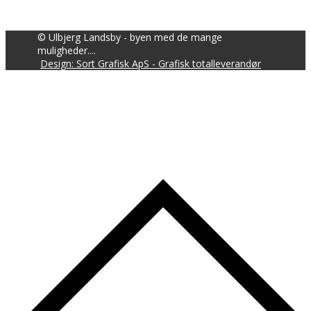
© Ulbjerg Landsby - byen med de mange
muligheder....
Design: Sort Grafisk ApS - Grafisk totalleverandør