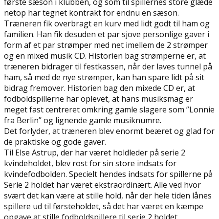
første sæson i klubben, og som til spillernes store glæde
netop har tegnet kontrakt for endnu en sæson.
Træneren fik overbragt en kurv med lidt godt til ham og
familien. Han fik desuden et par sjove personlige gaver i
form af et par strømper med net imellem de 2 strømper
og en mixed musik CD. Historien bag strømperne er, at
træneren bidrager til festkassen, når der laves tunnel på
ham, så med de nye strømper, kan han spare lidt på sit
bidrag fremover. Historien bag den mixede CD er, at
fodboldspillerne har oplevet, at hans musiksmag er
meget fast centreret omkring gamle slagere som ”Lonnie
fra Berlin” og lignende gamle musiknumre.
Det forlyder, at træneren blev enormt beæret og glad for
de praktiske og gode gaver.
Til Else Astrup, der har været holdleder på serie 2
kvindeholdet, blev rost for sin store indsats for
kvindefodbolden. Specielt hendes indsats for spillerne på
Serie 2 holdet har været ekstraordinært. Alle ved hvor
svært det kan være at stille hold, når der hele tiden lånes
spillere ud til førsteholdet, så det har været en kæmpe
opgave at stille fodboldspillere til serie 2 holdet.