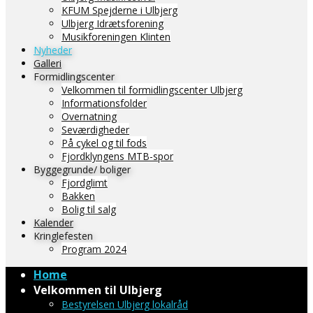
KFUM Spejderne i Ulbjerg
Ulbjerg Idrætsforening
Musikforeningen Klinten
Nyheder
Galleri
Formidlingscenter
Velkommen til formidlingscenter Ulbjerg
Informationsfolder
Overnatning
Seværdigheder
På cykel og til fods
Fjordklyngens MTB-spor
Byggegrunde/ boliger
Fjordglimt
Bakken
Bolig til salg
Kalender
Kringlefesten
Program 2024
Home
Velkommen til Ulbjerg
Bestyrelsen Ulbjerg lokalråd