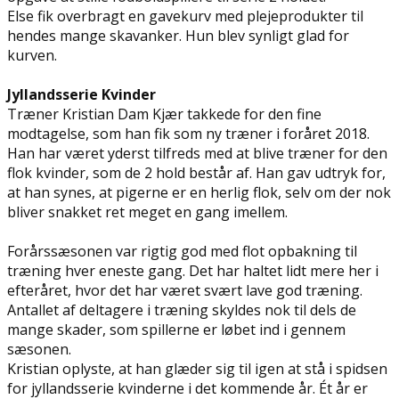
Else fik overbragt en gavekurv med plejeprodukter til
hendes mange skavanker. Hun blev synligt glad for
kurven.
Jyllandsserie Kvinder
Træner Kristian Dam Kjær takkede for den fine
modtagelse, som han fik som ny træner i foråret 2018.
Han har været yderst tilfreds med at blive træner for den
flok kvinder, som de 2 hold består af. Han gav udtryk for,
at han synes, at pigerne er en herlig flok, selv om der nok
bliver snakket ret meget en gang imellem.
Forårssæsonen var rigtig god med flot opbakning til
træning hver eneste gang. Det har haltet lidt mere her i
efteråret, hvor det har været svært lave god træning.
Antallet af deltagere i træning skyldes nok til dels de
mange skader, som spillerne er løbet ind i gennem
sæsonen.
Kristian oplyste, at han glæder sig til igen at stå i spidsen
for jyllandsserie kvinderne i det kommende år. Ét år er