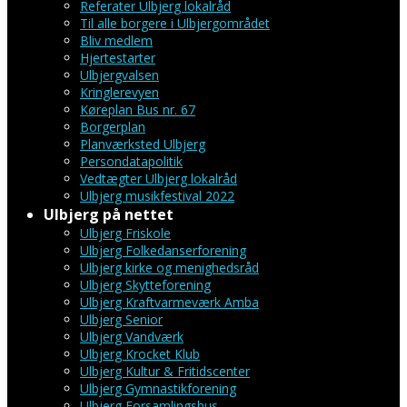
Referater Ulbjerg lokalråd
Til alle borgere i Ulbjergområdet
Bliv medlem
Hjertestarter
Ulbjergvalsen
Kringlerevyen
Køreplan Bus nr. 67
Borgerplan
Planværksted Ulbjerg
Persondatapolitik
Vedtægter Ulbjerg lokalråd
Ulbjerg musikfestival 2022
Ulbjerg på nettet
Ulbjerg Friskole
Ulbjerg Folkedanserforening
Ulbjerg kirke og menighedsråd
Ulbjerg Skytteforening
Ulbjerg Kraftvarmeværk Amba
Ulbjerg Senior
Ulbjerg Vandværk
Ulbjerg Krocket Klub
Ulbjerg Kultur & Fritidscenter
Ulbjerg Gymnastikforening
Ulbjerg Forsamlingshus