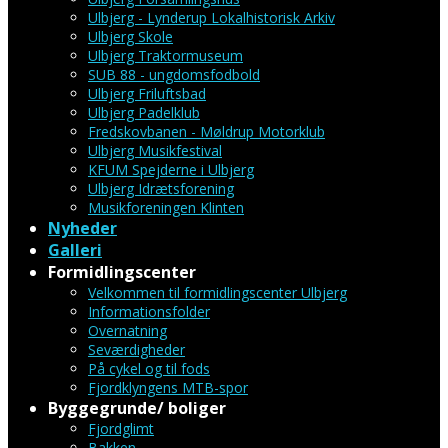
Ulbjerg - Lynderup Lokalhistorisk Arkiv
Ulbjerg Skole
Ulbjerg Traktormuseum
SUB 88 - ungdomsfodbold
Ulbjerg Friluftsbad
Ulbjerg Padelklub
Fredskovbanen - Møldrup Motorklub
Ulbjerg Musikfestival
KFUM Spejderne i Ulbjerg
Ulbjerg Idrætsforening
Musikforeningen Klinten
Nyheder
Galleri
Formidlingscenter
Velkommen til formidlingscenter Ulbjerg
Informationsfolder
Overnatning
Seværdigheder
På cykel og til fods
Fjordklyngens MTB-spor
Byggegrunde/ boliger
Fjordglimt
Bakken