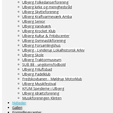
Ulbjerg Folkedanserforening
Ulbjerg kirke og menighedsråd
Ulbjerg Skytteforening
Ulbjerg Kraftvarmeværk Amba
Ulbjerg Senior
Ulbjerg Vandværk
Ulbjerg Krocket Klub
Ulbjerg Kultur & Fritidscenter
Ulbjerg Gymnastikforening
Ulbjerg Forsamlingshus
Ulbjerg - Lynderup Lokalhistorisk Arkiv
Ulbjerg Skole
Ulbjerg Traktormuseum
SUB 88 - ungdomsfodbold
Ulbjerg Friluftsbad
Ulbjerg Padelklub
Fredskovbanen - Møldrup Motorklub
Ulbjerg Musikfestival
KFUM Spejderne i Ulbjerg
Ulbjerg Idrætsforening
Musikforeningen Klinten
Nyheder
Galleri
Formidlingscenter