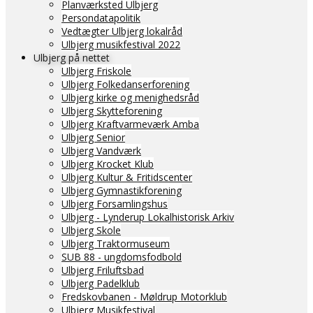
Planværksted Ulbjerg
Persondatapolitik
Vedtægter Ulbjerg lokalråd
Ulbjerg musikfestival 2022
Ulbjerg på nettet
Ulbjerg Friskole
Ulbjerg Folkedanserforening
Ulbjerg kirke og menighedsråd
Ulbjerg Skytteforening
Ulbjerg Kraftvarmeværk Amba
Ulbjerg Senior
Ulbjerg Vandværk
Ulbjerg Krocket Klub
Ulbjerg Kultur & Fritidscenter
Ulbjerg Gymnastikforening
Ulbjerg Forsamlingshus
Ulbjerg - Lynderup Lokalhistorisk Arkiv
Ulbjerg Skole
Ulbjerg Traktormuseum
SUB 88 - ungdomsfodbold
Ulbjerg Friluftsbad
Ulbjerg Padelklub
Fredskovbanen - Møldrup Motorklub
Ulbjerg Musikfestival