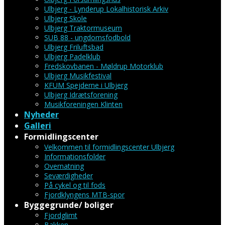
Ulbjerg - Lynderup Lokalhistorisk Arkiv
Ulbjerg Skole
Ulbjerg Traktormuseum
SUB 88 - ungdomsfodbold
Ulbjerg Friluftsbad
Ulbjerg Padelklub
Fredskovbanen - Møldrup Motorklub
Ulbjerg Musikfestival
KFUM Spejderne i Ulbjerg
Ulbjerg Idrætsforening
Musikforeningen Klinten
Nyheder
Galleri
Formidlingscenter
Velkommen til formidlingscenter Ulbjerg
Informationsfolder
Overnatning
Seværdigheder
På cykel og til fods
Fjordklyngens MTB-spor
Byggegrunde/ boliger
Fjordglimt
Bakken