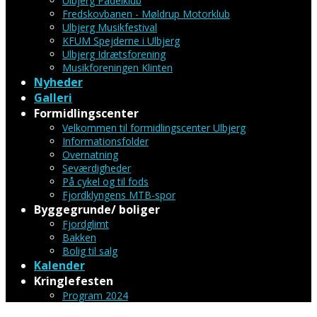
Ulbjerg Padelklub
Fredskovbanen - Møldrup Motorklub
Ulbjerg Musikfestival
KFUM Spejderne i Ulbjerg
Ulbjerg Idrætsforening
Musikforeningen Klinten
Nyheder
Galleri
Formidlingscenter
Velkommen til formidlingscenter Ulbjerg
Informationsfolder
Overnatning
Seværdigheder
På cykel og til fods
Fjordklyngens MTB-spor
Byggegrunde/ boliger
Fjordglimt
Bakken
Bolig til salg
Kalender
Kringlefesten
Program 2024