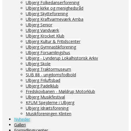
Ulbjerg Folkedanserforening
Ulbjerg kirke og menighedsråd
Ulbjerg Skytteforening
Ulbjerg Kraftvarmeværk Amba
Ulbjerg Senior
Ulbjerg Vandværk
Ulbjerg Krocket Klub
Ulbjerg Kultur & Fritidscenter
Ulbjerg Gymnastikforening
Ulbjerg Forsamlingshus
Ulbjerg - Lynderup Lokalhistorisk Arkiv
Ulbjerg Skole
Ulbjerg Traktormuseum
SUB 88 - ungdomsfodbold
Ulbjerg Friluftsbad
Ulbjerg Padelklub
Fredskovbanen - Møldrup Motorklub
Ulbjerg Musikfestival
KFUM Spejderne i Ulbjerg
Ulbjerg Idrætsforening
Musikforeningen Klinten
Nyheder
Galleri
Formidlingscenter