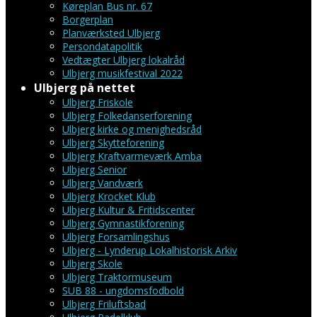
Køreplan Bus nr. 67
Borgerplan
Planværksted Ulbjerg
Persondatapolitik
Vedtægter Ulbjerg lokalråd
Ulbjerg musikfestival 2022
Ulbjerg på nettet
Ulbjerg Friskole
Ulbjerg Folkedanserforening
Ulbjerg kirke og menighedsråd
Ulbjerg Skytteforening
Ulbjerg Kraftvarmeværk Amba
Ulbjerg Senior
Ulbjerg Vandværk
Ulbjerg Krocket Klub
Ulbjerg Kultur & Fritidscenter
Ulbjerg Gymnastikforening
Ulbjerg Forsamlingshus
Ulbjerg - Lynderup Lokalhistorisk Arkiv
Ulbjerg Skole
Ulbjerg Traktormuseum
SUB 88 - ungdomsfodbold
Ulbjerg Friluftsbad