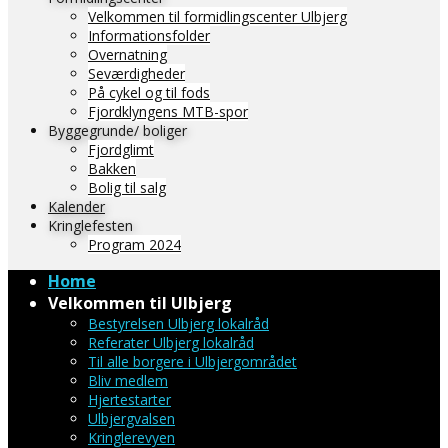
Velkommen til formidlingscenter Ulbjerg
Informationsfolder
Overnatning
Seværdigheder
På cykel og til fods
Fjordklyngens MTB-spor
Byggegrunde/ boliger
Fjordglimt
Bakken
Bolig til salg
Kalender
Kringlefesten
Program 2024
Home
Velkommen til Ulbjerg
Bestyrelsen Ulbjerg lokalråd
Referater Ulbjerg lokalråd
Til alle borgere i Ulbjergområdet
Bliv medlem
Hjertestarter
Ulbjergvalsen
Kringlerevyen