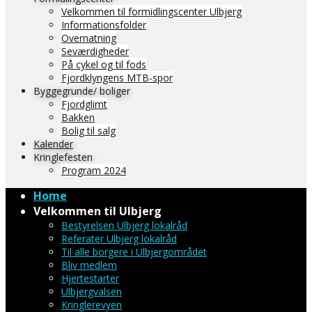
Velkommen til formidlingscenter Ulbjerg
Informationsfolder
Overnatning
Seværdigheder
På cykel og til fods
Fjordklyngens MTB-spor
Byggegrunde/ boliger
Fjordglimt
Bakken
Bolig til salg
Kalender
Kringlefesten
Program 2024
Home
Velkommen til Ulbjerg
Bestyrelsen Ulbjerg lokalråd
Referater Ulbjerg lokalråd
Til alle borgere i Ulbjergområdet
Bliv medlem
Hjertestarter
Ulbjergvalsen
Kringlerevyen