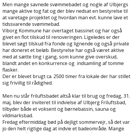
Men mange savnede svømmebadet og nogle af Ulbjergs
mange aktive tog fat og der blev nedsat en bestyrelse til
at varetage projektet og hvordan man evt. kunne lave et
tidssvarende svømmebad.
Viborg Kommune har overtaget bassinet og har også
givet en flot tilskud til renoveringen. Ligeledes er der
blevet søgt tilskud fra fonde og lignende og også private
har doneret et beløb. Bestyrelse har også været aktive
med at sætte ting i gang, som kunne give overskud,
blandt andet en konkurrence og indsamling af tomme
flasker.
Der er blevet brugt ca. 2500 timer fra lokale der har stillet
sig frivillig til rådighed.
Men nu står friluftsbadet altså klar til brug og fredag, 31.
maj, blev der inviteret til indvielse af Ulbjerg Friluftsbad,
tilbyder både et voksent og børnebassin, sauna og
vildmarksbad.
Fredag eftermiddag bød på dejligt sommervejr, så det var
jo den helt rigtige dag at indvie et badeområde. Mange