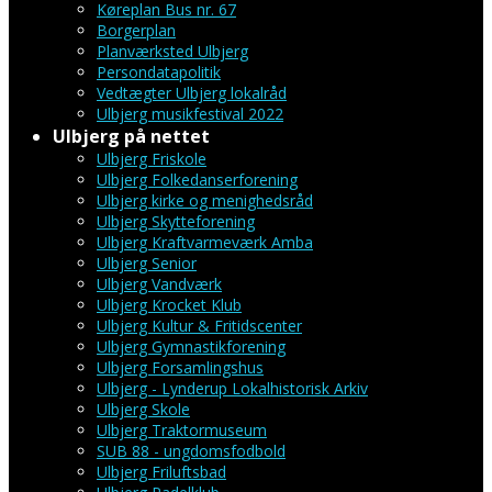
Køreplan Bus nr. 67
Borgerplan
Planværksted Ulbjerg
Persondatapolitik
Vedtægter Ulbjerg lokalråd
Ulbjerg musikfestival 2022
Ulbjerg på nettet
Ulbjerg Friskole
Ulbjerg Folkedanserforening
Ulbjerg kirke og menighedsråd
Ulbjerg Skytteforening
Ulbjerg Kraftvarmeværk Amba
Ulbjerg Senior
Ulbjerg Vandværk
Ulbjerg Krocket Klub
Ulbjerg Kultur & Fritidscenter
Ulbjerg Gymnastikforening
Ulbjerg Forsamlingshus
Ulbjerg - Lynderup Lokalhistorisk Arkiv
Ulbjerg Skole
Ulbjerg Traktormuseum
SUB 88 - ungdomsfodbold
Ulbjerg Friluftsbad