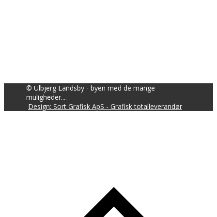
© Ulbjerg Landsby - byen med de mange
muligheder....
Design: Sort Grafisk ApS - Grafisk totalleverandør