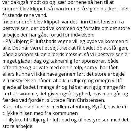
var da også mødt op og især børnene så hen til at
snoren blev klippet, så man kunne få sig en dukkert i det
fristende rene vand.
Inden snoren blev klippet, var det Finn Christensen fra
bestyrelsen, der bød velkommen og fortalte om det store
arbejde der har gået forud for indvielsen:
- På Ulbjerg Friluftsbads vegne vil jeg byde velkommen til
alle. Det har været et sejt træk at få badet op at stå igen,
både økonomisk og arbejdsmæssig, så vi i bestyrelsen er
meget glade i dag og taknemlig for sponsorer, både
offentlige og private med den hjælp, som vi har fået,
ellers kunne vi ikke have gennemført det store arbejde.
Vi i bestyrelsen håber, at alle i Ulbjerg og omegn vil få
glæde af badet i mange år og håber at rigtig mange får
lært at svømme, det giver også tryghed, hvis man går og
færdes ved fjorden, sluttede Finn Christensen.
Kurt Johansen, der er medlem af Viborg Byråd, havde en
tillykke hilsen med fra kommunen:
- Tillykke til Ulbjerg Friluft bad og til bestyrelsen med det
store arbejde.