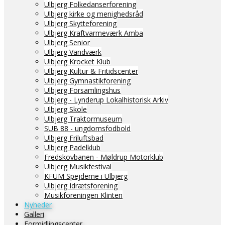
Ulbjerg Folkedanserforening
Ulbjerg kirke og menighedsråd
Ulbjerg Skytteforening
Ulbjerg Kraftvarmeværk Amba
Ulbjerg Senior
Ulbjerg Vandværk
Ulbjerg Krocket Klub
Ulbjerg Kultur & Fritidscenter
Ulbjerg Gymnastikforening
Ulbjerg Forsamlingshus
Ulbjerg - Lynderup Lokalhistorisk Arkiv
Ulbjerg Skole
Ulbjerg Traktormuseum
SUB 88 - ungdomsfodbold
Ulbjerg Friluftsbad
Ulbjerg Padelklub
Fredskovbanen - Møldrup Motorklub
Ulbjerg Musikfestival
KFUM Spejderne i Ulbjerg
Ulbjerg Idrætsforening
Musikforeningen Klinten
Nyheder
Galleri
Formidlingscenter