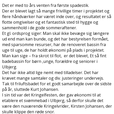
Det er med to års venten fra første spadestik.
Der er blevet lagt så mange frivillige timer i projektet og
flere håndværker har været inde over, og resultatet er så
flotte omgivelser og et fantastisk sted til hygge og
sammenhold i de gode sommeraftener.
Et gl. ordsprog siger: Man skal ikke bevæge sig længere
ud end man kan bunde, og det har bestyrelsen formået,
med sparsomme resurser, har de renoveret bassin fra
uge til uge, de har holdt økonomi på plads i projektet.
Man kan sige – fra skrot til flot, er det blevet, Et så fint
badebassin for børn ,unge, forældre og seniorer i
Ulbjerg.
Det har ikke altid lige nemt med tilladelser. Det har
krævet mange samtaler og div. justeringer undervejs.
Tak til friluftsbadet for et godt samarbejde over de sidste
på år, sluttede Kurt Johansen.
I sin tid var det Kringelfesten, der gav økonomi til at
etablere et svømmebad i Ulbjerg, så derfor skulle det
være den nuværende Kringelvrider, Kirsten Johansen, der
skulle klippe den røde snor.