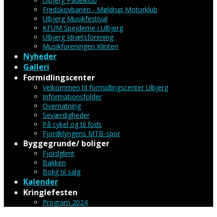
Ulbjerg Padelklub
Fredskovbanen - Møldrup Motorklub
Ulbjerg Musikfestival
KFUM Spejderne i Ulbjerg
Ulbjerg Idrætsforening
Musikforeningen Klinten
Nyheder
Galleri
Formidlingscenter
Velkommen til formidlingscenter Ulbjerg
Informationsfolder
Overnatning
Seværdigheder
På cykel og til fods
Fjordklyngens MTB-spor
Byggegrunde/ boliger
Fjordglimt
Bakken
Bolig til salg
Kalender
Kringlefesten
Program 2024