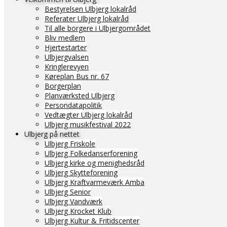
Bestyrelsen Ulbjerg lokalråd
Referater Ulbjerg lokalråd
Til alle borgere i Ulbjergområdet
Bliv medlem
Hjertestarter
Ulbjergvalsen
Kringlerevyen
Køreplan Bus nr. 67
Borgerplan
Planværksted Ulbjerg
Persondatapolitik
Vedtægter Ulbjerg lokalråd
Ulbjerg musikfestival 2022
Ulbjerg på nettet
Ulbjerg Friskole
Ulbjerg Folkedanserforening
Ulbjerg kirke og menighedsråd
Ulbjerg Skytteforening
Ulbjerg Kraftvarmeværk Amba
Ulbjerg Senior
Ulbjerg Vandværk
Ulbjerg Krocket Klub
Ulbjerg Kultur & Fritidscenter