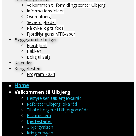
Velkommen til formidlingscenter Ulbjerg
Informationsfolder
Overnatning
Seværdigheder
På cykel og til fods
Fjordklyngens MTB-spor
Byggegrunde/ boliger
Fjordglimt
Bakken
Bolig til salg
Kalender
Kringlefesten
Program 2024
Home
Velkommen til Ulbjerg
Bestyrelsen Ulbjerg lokalråd
Referater Ulbjerg lokalråd
Til alle borgere i Ulbjergområdet
Bliv medlem
Hjertestarter
Ulbjergvalsen
Kringlerevyen