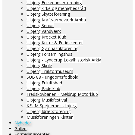
Ulbjerg Folkedanserforening
Ulbjerg kirke og menighedsråd
Ulbjerg Skytteforening
Ulbjerg Kraftvarmeværk Amba
Ulbjerg Senior
Ulbjerg Vandværk
Ulbjerg Krocket Klub
Ulbjerg Kultur & Fritidscenter
Ulbjerg Gymnastikforening
Ulbjerg Forsamlingshus
Ulbjerg - Lynderup Lokalhistorisk Arkiv
Ulbjerg Skole
Ulbjerg Traktormuseum
SUB 88 - ungdomsfodbold
Ulbjerg Friluftsbad
Ulbjerg Padelklub
Fredskovbanen - Møldrup Motorklub
Ulbjerg Musikfestival
KFUM Spejderne i Ulbjerg
Ulbjerg Idrætsforening
Musikforeningen Klinten
Nyheder
Galleri
Formidlingscenter