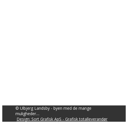
© Ulbjerg Landsby - byen med de mange
muligheder....
Design: Sort Grafisk ApS - Grafisk totalleverandør