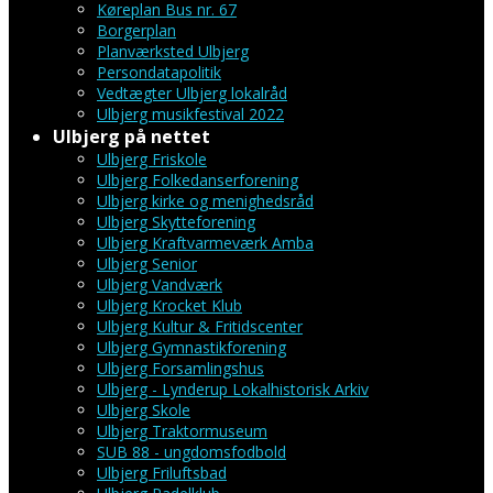
Køreplan Bus nr. 67
Borgerplan
Planværksted Ulbjerg
Persondatapolitik
Vedtægter Ulbjerg lokalråd
Ulbjerg musikfestival 2022
Ulbjerg på nettet
Ulbjerg Friskole
Ulbjerg Folkedanserforening
Ulbjerg kirke og menighedsråd
Ulbjerg Skytteforening
Ulbjerg Kraftvarmeværk Amba
Ulbjerg Senior
Ulbjerg Vandværk
Ulbjerg Krocket Klub
Ulbjerg Kultur & Fritidscenter
Ulbjerg Gymnastikforening
Ulbjerg Forsamlingshus
Ulbjerg - Lynderup Lokalhistorisk Arkiv
Ulbjerg Skole
Ulbjerg Traktormuseum
SUB 88 - ungdomsfodbold
Ulbjerg Friluftsbad