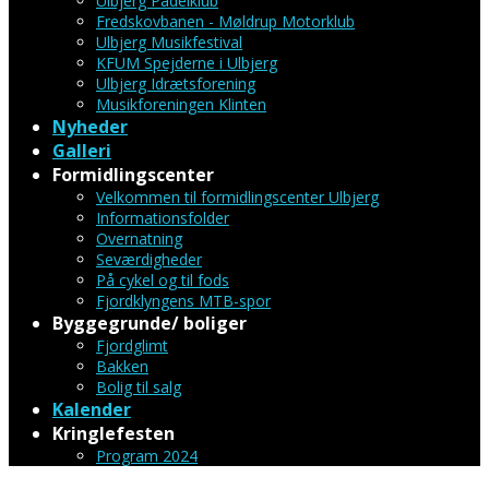
Ulbjerg Padelklub
Fredskovbanen - Møldrup Motorklub
Ulbjerg Musikfestival
KFUM Spejderne i Ulbjerg
Ulbjerg Idrætsforening
Musikforeningen Klinten
Nyheder
Galleri
Formidlingscenter
Velkommen til formidlingscenter Ulbjerg
Informationsfolder
Overnatning
Seværdigheder
På cykel og til fods
Fjordklyngens MTB-spor
Byggegrunde/ boliger
Fjordglimt
Bakken
Bolig til salg
Kalender
Kringlefesten
Program 2024