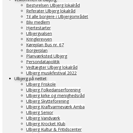
Bestyrelsen Ulbjerg lokalråd
Referater Ulbjerg lokalråd
Til alle borgere i Ulbjergområdet
Bliv medlem
Hjertestarter
Ulbjergvalsen
Kringlerevyen
Køreplan Bus nr. 67
Borgerplan
Planværksted Ulbjerg
Persondatapolitik
Vedtægter Ulbjerg lokalråd
Ulbjerg musikfestival 2022
Ulbjerg på nettet
Ulbjerg Friskole
Ulbjerg Folkedanserforening
Ulbjerg kirke og menighedsråd
Ulbjerg Skytteforening
Ulbjerg Kraftvarmeværk Amba
Ulbjerg Senior
Ulbjerg Vandværk
Ulbjerg Krocket Klub
Ulbjerg Kultur & Fritidscenter