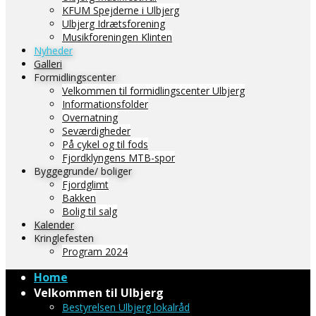
KFUM Spejderne i Ulbjerg
Ulbjerg Idrætsforening
Musikforeningen Klinten
Nyheder
Galleri
Formidlingscenter
Velkommen til formidlingscenter Ulbjerg
Informationsfolder
Overnatning
Seværdigheder
På cykel og til fods
Fjordklyngens MTB-spor
Byggegrunde/ boliger
Fjordglimt
Bakken
Bolig til salg
Kalender
Kringlefesten
Program 2024
Home
Velkommen til Ulbjerg
Bestyrelsen Ulbjerg lokalråd