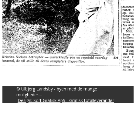
© Ulbjerg Landsby - byen med de mange
muligheder....
Design: Sort Grafisk ApS - Grafisk totalleverandør