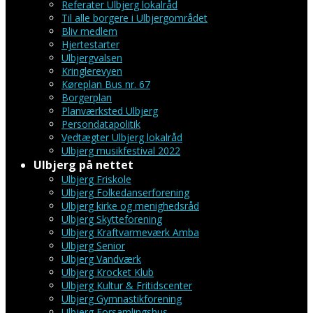
Referater Ulbjerg lokalråd
Til alle borgere i Ulbjergområdet
Bliv medlem
Hjertestarter
Ulbjergvalsen
Kringlerevyen
Køreplan Bus nr. 67
Borgerplan
Planværksted Ulbjerg
Persondatapolitik
Vedtægter Ulbjerg lokalråd
Ulbjerg musikfestival 2022
Ulbjerg på nettet
Ulbjerg Friskole
Ulbjerg Folkedanserforening
Ulbjerg kirke og menighedsråd
Ulbjerg Skytteforening
Ulbjerg Kraftvarmeværk Amba
Ulbjerg Senior
Ulbjerg Vandværk
Ulbjerg Krocket Klub
Ulbjerg Kultur & Fritidscenter
Ulbjerg Gymnastikforening
Ulbjerg Forsamlingshus