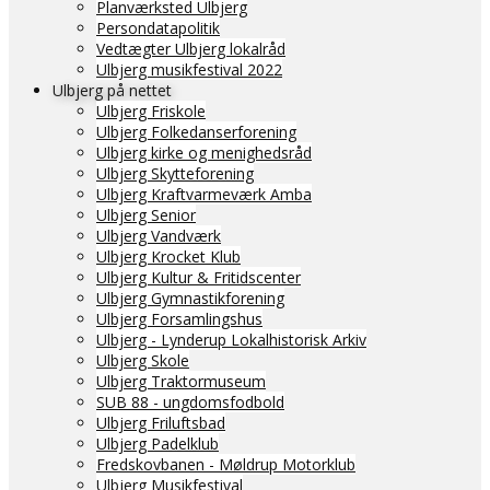
Planværksted Ulbjerg
Persondatapolitik
Vedtægter Ulbjerg lokalråd
Ulbjerg musikfestival 2022
Ulbjerg på nettet
Ulbjerg Friskole
Ulbjerg Folkedanserforening
Ulbjerg kirke og menighedsråd
Ulbjerg Skytteforening
Ulbjerg Kraftvarmeværk Amba
Ulbjerg Senior
Ulbjerg Vandværk
Ulbjerg Krocket Klub
Ulbjerg Kultur & Fritidscenter
Ulbjerg Gymnastikforening
Ulbjerg Forsamlingshus
Ulbjerg - Lynderup Lokalhistorisk Arkiv
Ulbjerg Skole
Ulbjerg Traktormuseum
SUB 88 - ungdomsfodbold
Ulbjerg Friluftsbad
Ulbjerg Padelklub
Fredskovbanen - Møldrup Motorklub
Ulbjerg Musikfestival