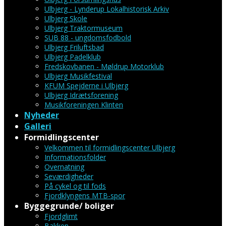
Ulbjerg - Lynderup Lokalhistorisk Arkiv
Ulbjerg Skole
Ulbjerg Traktormuseum
SUB 88 - ungdomsfodbold
Ulbjerg Friluftsbad
Ulbjerg Padelklub
Fredskovbanen - Møldrup Motorklub
Ulbjerg Musikfestival
KFUM Spejderne i Ulbjerg
Ulbjerg Idrætsforening
Musikforeningen Klinten
Nyheder
Galleri
Formidlingscenter
Velkommen til formidlingscenter Ulbjerg
Informationsfolder
Overnatning
Seværdigheder
På cykel og til fods
Fjordklyngens MTB-spor
Byggegrunde/ boliger
Fjordglimt
Bakken