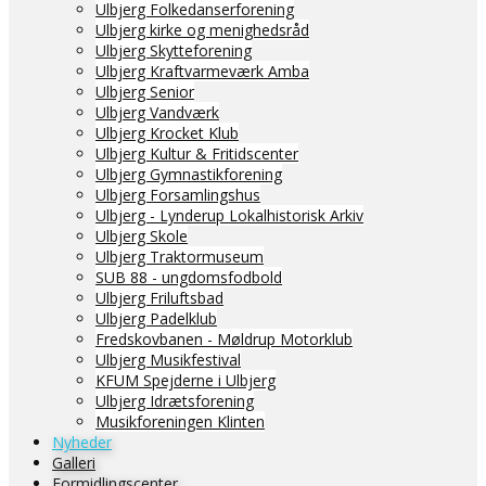
Ulbjerg Folkedanserforening
Ulbjerg kirke og menighedsråd
Ulbjerg Skytteforening
Ulbjerg Kraftvarmeværk Amba
Ulbjerg Senior
Ulbjerg Vandværk
Ulbjerg Krocket Klub
Ulbjerg Kultur & Fritidscenter
Ulbjerg Gymnastikforening
Ulbjerg Forsamlingshus
Ulbjerg - Lynderup Lokalhistorisk Arkiv
Ulbjerg Skole
Ulbjerg Traktormuseum
SUB 88 - ungdomsfodbold
Ulbjerg Friluftsbad
Ulbjerg Padelklub
Fredskovbanen - Møldrup Motorklub
Ulbjerg Musikfestival
KFUM Spejderne i Ulbjerg
Ulbjerg Idrætsforening
Musikforeningen Klinten
Nyheder
Galleri
Formidlingscenter