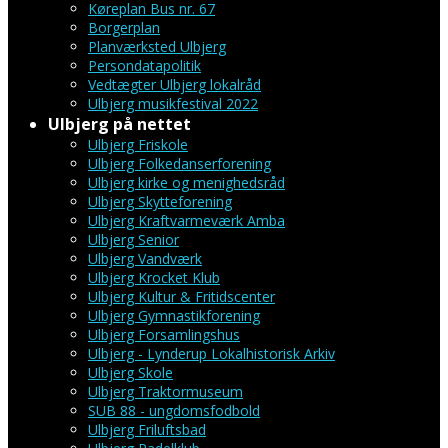
Køreplan Bus nr. 67
Borgerplan
Planværksted Ulbjerg
Persondatapolitik
Vedtægter Ulbjerg lokalråd
Ulbjerg musikfestival 2022
Ulbjerg på nettet
Ulbjerg Friskole
Ulbjerg Folkedanserforening
Ulbjerg kirke og menighedsråd
Ulbjerg Skytteforening
Ulbjerg Kraftvarmeværk Amba
Ulbjerg Senior
Ulbjerg Vandværk
Ulbjerg Krocket Klub
Ulbjerg Kultur & Fritidscenter
Ulbjerg Gymnastikforening
Ulbjerg Forsamlingshus
Ulbjerg - Lynderup Lokalhistorisk Arkiv
Ulbjerg Skole
Ulbjerg Traktormuseum
SUB 88 - ungdomsfodbold
Ulbjerg Friluftsbad