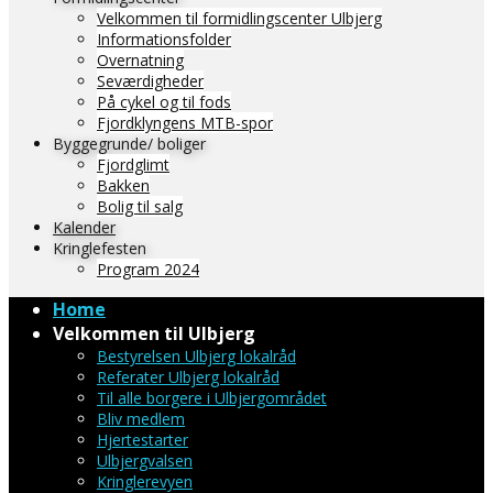
Velkommen til formidlingscenter Ulbjerg
Informationsfolder
Overnatning
Seværdigheder
På cykel og til fods
Fjordklyngens MTB-spor
Byggegrunde/ boliger
Fjordglimt
Bakken
Bolig til salg
Kalender
Kringlefesten
Program 2024
Home
Velkommen til Ulbjerg
Bestyrelsen Ulbjerg lokalråd
Referater Ulbjerg lokalråd
Til alle borgere i Ulbjergområdet
Bliv medlem
Hjertestarter
Ulbjergvalsen
Kringlerevyen