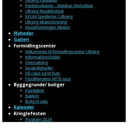
Ulbjerg Padelklub
Fredskovbanen - Møldrup Motorklub
Ulbjerg Musikfestival
KFUM Spejderne i Ulbjerg
Ulbjerg Idrætsforening
Musikforeningen Klinten
Nyheder
Galleri
Formidlingscenter
Velkommen til formidlingscenter Ulbjerg
Informationsfolder
Overnatning
Seværdigheder
På cykel og til fods
Fjordklyngens MTB-spor
Byggegrunde/ boliger
Fjordglimt
Bakken
Bolig til salg
Kalender
Kringlefesten
Program 2024