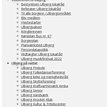
Bestyrelsen Ulbjerg lokalråd
Referater Ulbjerg lokalråd
Til alle borgere i Ulbjergområdet
Bliv medlem
Hjertestarter
Ulbjergvalsen
Kringlerevyen
Køreplan Bus nr. 67
Borgerplan
Planværksted Ulbjerg
Persondatapolitik
Vedtægter Ulbjerg lokalråd
Ulbjerg musikfestival 2022
Ulbjerg på nettet
Ulbjerg Friskole
Ulbjerg Folkedanserforening
Ulbjerg kirke og menighedsråd
Ulbjerg Skytteforening
Ulbjerg Kraftvarmeværk Amba
Ulbjerg Senior
Ulbjerg Vandværk
Ulbjerg Krocket Klub
Ulbjerg Kultur & Fritidscenter