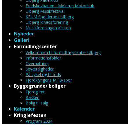
Ulbjerg Padelklub
Fredskovbanen - Møldrup Motorklub
Ulbjerg Musikfestival
KFUM Spejderne i Ulbjerg
Ulbjerg Idrætsforening
Musikforeningen Klinten
Nyheder
Galleri
Formidlingscenter
Velkommen til formidlingscenter Ulbjerg
Informationsfolder
Overnatning
Seværdigheder
På cykel og til fods
Fjordklyngens MTB-spor
Byggegrunde/ boliger
Fjordglimt
Bakken
Bolig til salg
Kalender
Kringlefesten
Program 2024