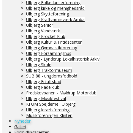
Ulbjerg Folkedanserforening
Ulbjerg kirke og menighedsråd
Ulbjerg Skytteforening
Ulbjerg Kraftvarmeværk Amba
Ulbjerg Senior
Ulbjerg Vandværk
Ulbjerg Krocket Klub
Ulbjerg Kultur & Fritidscenter
Ulbjerg Gymnastikforening
Ulbjerg Forsamlingshus
Ulbjerg - Lynderup Lokalhistorisk Arkiv
Ulbjerg Skole
Ulbjerg Traktormuseum
SUB 88 - ungdomsfodbold
Ulbjerg Friluftsbad
Ulbjerg Padelklub
Fredskovbanen - Møldrup Motorklub
Ulbjerg Musikfestival
KFUM Spejderne i Ulbjerg
Ulbjerg Idrætsforening
Musikforeningen Klinten
Nyheder
Galleri
Formidlingscenter