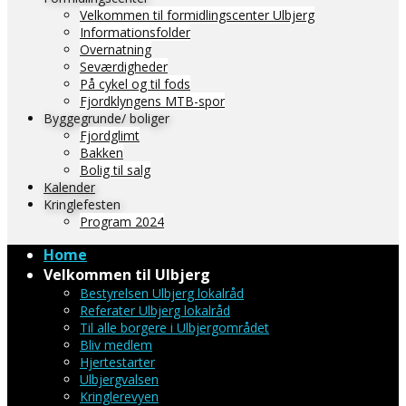
Velkommen til formidlingscenter Ulbjerg
Informationsfolder
Overnatning
Seværdigheder
På cykel og til fods
Fjordklyngens MTB-spor
Byggegrunde/ boliger
Fjordglimt
Bakken
Bolig til salg
Kalender
Kringlefesten
Program 2024
Home
Velkommen til Ulbjerg
Bestyrelsen Ulbjerg lokalråd
Referater Ulbjerg lokalråd
Til alle borgere i Ulbjergområdet
Bliv medlem
Hjertestarter
Ulbjergvalsen
Kringlerevyen