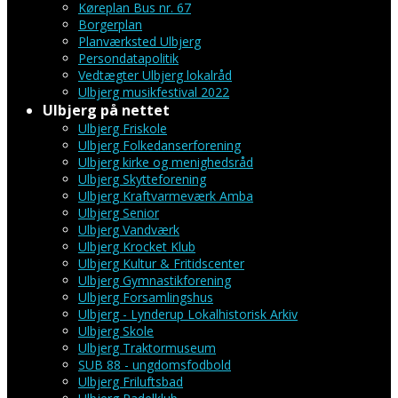
Køreplan Bus nr. 67
Borgerplan
Planværksted Ulbjerg
Persondatapolitik
Vedtægter Ulbjerg lokalråd
Ulbjerg musikfestival 2022
Ulbjerg på nettet
Ulbjerg Friskole
Ulbjerg Folkedanserforening
Ulbjerg kirke og menighedsråd
Ulbjerg Skytteforening
Ulbjerg Kraftvarmeværk Amba
Ulbjerg Senior
Ulbjerg Vandværk
Ulbjerg Krocket Klub
Ulbjerg Kultur & Fritidscenter
Ulbjerg Gymnastikforening
Ulbjerg Forsamlingshus
Ulbjerg - Lynderup Lokalhistorisk Arkiv
Ulbjerg Skole
Ulbjerg Traktormuseum
SUB 88 - ungdomsfodbold
Ulbjerg Friluftsbad