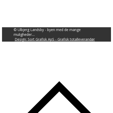
© Ulbjerg Landsby - byen med de mange
muligheder....
Design: Sort Grafisk ApS - Grafisk totalleverandør