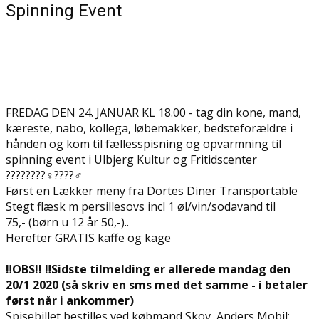
Spinning Event
FREDAG DEN 24. JANUAR KL 18.00 - tag din kone, mand,
kæreste, nabo, kollega, løbemakker, bedsteforældre i
hånden og kom til fællesspisning og opvarmning til
spinning event i Ulbjerg Kultur og Fritidscenter
????????‍♀️????‍♂️
Først en Lækker meny fra Dortes Diner Transportable
Stegt flæsk m persillesovs incl 1 øl/vin/sodavand til
75,- (børn u 12 år 50,-)..
Herefter GRATIS kaffe og kage
‼️OBS!! ‼️Sidste tilmelding er allerede mandag den
20/1 2020 (så skriv en sms med det samme - i betaler
først når i ankommer)
Spisebillet bestilles ved købmand Skov, Anders Mobil: