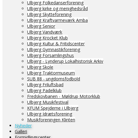
Ulbjerg Folkedanserforening
Ulbjerg kirke og menighedsråd
Ulbjerg Skytteforening
Ulbjerg Kraftvarmeværk Amba
Ulbjerg Senior
Ulbjerg Vandværk
Ulbjerg Krocket Klub
Ulbjerg Kultur & Fritidscenter
Ulbjerg Gymnastikforening
Ulbjerg Forsamlingshus
Ulbjerg - Lynderup Lokalhistorisk Arkiv
Ulbjerg Skole
Ulbjerg Traktormuseum
SUB 88 - ungdomsfodbold
Ulbjerg Friluftsbad
Ulbjerg Padelklub
Fredskovbanen - Møldrup Motorklub
Ulbjerg Musikfestival
KFUM Spejderne i Ulbjerg
Ulbjerg Idrætsforening
Musikforeningen Klinten
Nyheder
Galleri
Formidlingscenter