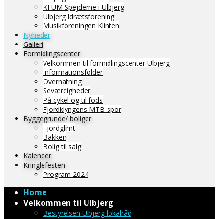
KFUM Spejderne i Ulbjerg
Ulbjerg Idrætsforening
Musikforeningen Klinten
Nyheder
Galleri
Formidlingscenter
Velkommen til formidlingscenter Ulbjerg
Informationsfolder
Overnatning
Seværdigheder
På cykel og til fods
Fjordklyngens MTB-spor
Byggegrunde/ boliger
Fjordglimt
Bakken
Bolig til salg
Kalender
Kringlefesten
Program 2024
Home
Velkommen til Ulbjerg
Bestyrelsen Ulbjerg lokalråd