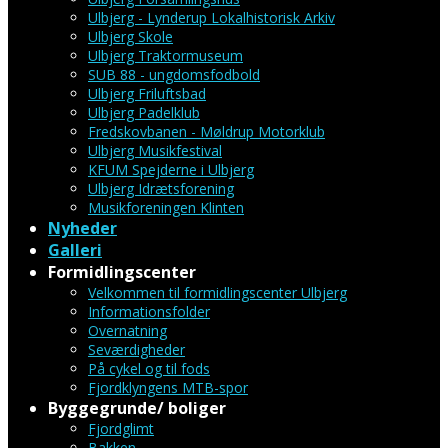
Ulbjerg - Lynderup Lokalhistorisk Arkiv
Ulbjerg Skole
Ulbjerg Traktormuseum
SUB 88 - ungdomsfodbold
Ulbjerg Friluftsbad
Ulbjerg Padelklub
Fredskovbanen - Møldrup Motorklub
Ulbjerg Musikfestival
KFUM Spejderne i Ulbjerg
Ulbjerg Idrætsforening
Musikforeningen Klinten
Nyheder
Galleri
Formidlingscenter
Velkommen til formidlingscenter Ulbjerg
Informationsfolder
Overnatning
Seværdigheder
På cykel og til fods
Fjordklyngens MTB-spor
Byggegrunde/ boliger
Fjordglimt
Bakken