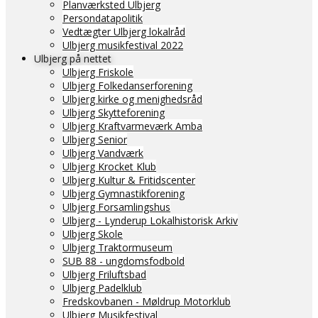
Planværksted Ulbjerg
Persondatapolitik
Vedtægter Ulbjerg lokalråd
Ulbjerg musikfestival 2022
Ulbjerg på nettet
Ulbjerg Friskole
Ulbjerg Folkedanserforening
Ulbjerg kirke og menighedsråd
Ulbjerg Skytteforening
Ulbjerg Kraftvarmeværk Amba
Ulbjerg Senior
Ulbjerg Vandværk
Ulbjerg Krocket Klub
Ulbjerg Kultur & Fritidscenter
Ulbjerg Gymnastikforening
Ulbjerg Forsamlingshus
Ulbjerg - Lynderup Lokalhistorisk Arkiv
Ulbjerg Skole
Ulbjerg Traktormuseum
SUB 88 - ungdomsfodbold
Ulbjerg Friluftsbad
Ulbjerg Padelklub
Fredskovbanen - Møldrup Motorklub
Ulbjerg Musikfestival