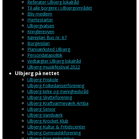
Referater Ulbjerg lokalråd
Til alle borgere i Ulbjergområdet
Bliv medlem
Hjertestarter
Ulbjergvalsen
Kringlerevyen
Køreplan Bus nr. 67
Borgerplan
Planværksted Ulbjerg
Persondatapolitik
Vedtægter Ulbjerg lokalråd
Ulbjerg musikfestival 2022
Ulbjerg på nettet
Ulbjerg Friskole
Ulbjerg Folkedanserforening
Ulbjerg kirke og menighedsråd
Ulbjerg Skytteforening
Ulbjerg Kraftvarmeværk Amba
Ulbjerg Senior
Ulbjerg Vandværk
Ulbjerg Krocket Klub
Ulbjerg Kultur & Fritidscenter
Ulbjerg Gymnastikforening
Ulbjerg Forsamlingshus