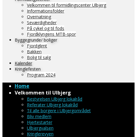
Velkommen til formidlingscenter Ulbjerg
Informationsfolder
Overnatning
Seværdigheder
På cykel og til fods
Fjordklyngens MTB-spor
Byggegrunde/ boliger
Fjordglimt
Bakken
Bolig til salg
Kalender
Kringlefesten
Program 2024
Home
Velkommen til Ulbjerg
Bestyrelsen Ulbjerg lokalråd
Referater Ulbjerg lokalråd
Til alle borgere i Ulbjergområdet
Bliv medlem
Hjertestarter
Ulbjergvalsen
Kringlerevyen