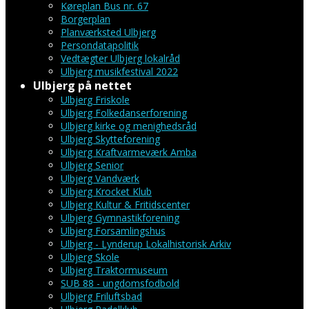
Køreplan Bus nr. 67
Borgerplan
Planværksted Ulbjerg
Persondatapolitik
Vedtægter Ulbjerg lokalråd
Ulbjerg musikfestival 2022
Ulbjerg på nettet
Ulbjerg Friskole
Ulbjerg Folkedanserforening
Ulbjerg kirke og menighedsråd
Ulbjerg Skytteforening
Ulbjerg Kraftvarmeværk Amba
Ulbjerg Senior
Ulbjerg Vandværk
Ulbjerg Krocket Klub
Ulbjerg Kultur & Fritidscenter
Ulbjerg Gymnastikforening
Ulbjerg Forsamlingshus
Ulbjerg - Lynderup Lokalhistorisk Arkiv
Ulbjerg Skole
Ulbjerg Traktormuseum
SUB 88 - ungdomsfodbold
Ulbjerg Friluftsbad