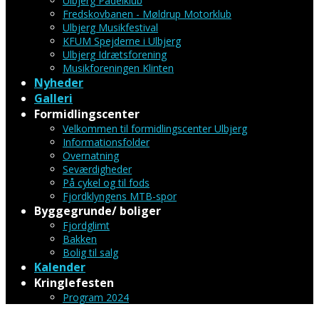
Ulbjerg Padelklub
Fredskovbanen - Møldrup Motorklub
Ulbjerg Musikfestival
KFUM Spejderne i Ulbjerg
Ulbjerg Idrætsforening
Musikforeningen Klinten
Nyheder
Galleri
Formidlingscenter
Velkommen til formidlingscenter Ulbjerg
Informationsfolder
Overnatning
Seværdigheder
På cykel og til fods
Fjordklyngens MTB-spor
Byggegrunde/ boliger
Fjordglimt
Bakken
Bolig til salg
Kalender
Kringlefesten
Program 2024