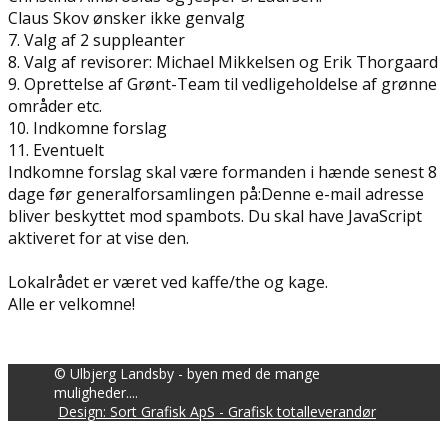
Claus Skov ønsker ikke genvalg
7. Valg af 2 suppleanter
8. Valg af revisorer: Michael Mikkelsen og Erik Thorgaard
9. Oprettelse af Grønt-Team til vedligeholdelse af grønne
områder etc.
10. Indkomne forslag
11. Eventuelt
Indkomne forslag skal være formanden i hænde senest 8
dage før generalforsamlingen på:
Denne e-mail adresse
bliver beskyttet mod spambots. Du skal have JavaScript
aktiveret for at vise den.
Lokalrådet er været ved kaffe/the og kage.
Alle er velkomne!
© Ulbjerg Landsby - byen med de mange
muligheder....
Design: Sort Grafisk ApS - Grafisk totalleverandør