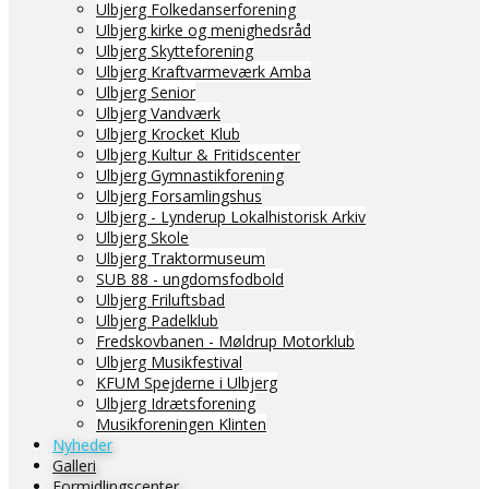
Ulbjerg Folkedanserforening
Ulbjerg kirke og menighedsråd
Ulbjerg Skytteforening
Ulbjerg Kraftvarmeværk Amba
Ulbjerg Senior
Ulbjerg Vandværk
Ulbjerg Krocket Klub
Ulbjerg Kultur & Fritidscenter
Ulbjerg Gymnastikforening
Ulbjerg Forsamlingshus
Ulbjerg - Lynderup Lokalhistorisk Arkiv
Ulbjerg Skole
Ulbjerg Traktormuseum
SUB 88 - ungdomsfodbold
Ulbjerg Friluftsbad
Ulbjerg Padelklub
Fredskovbanen - Møldrup Motorklub
Ulbjerg Musikfestival
KFUM Spejderne i Ulbjerg
Ulbjerg Idrætsforening
Musikforeningen Klinten
Nyheder
Galleri
Formidlingscenter