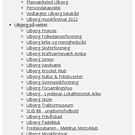
Planværksted Ulbjerg
Persondatapolitik
Vedtægter Ulbjerg lokalråd
Ulbjerg musikfestival 2022
Ulbjerg på nettet
Ulbjerg Friskole
Ulbjerg Folkedanserforening
Ulbjerg kirke og menighedsråd
Ulbjerg Skytteforening
Ulbjerg Kraftvarmeværk Amba
Ulbjerg Senior
Ulbjerg Vandværk
Ulbjerg Krocket Klub
Ulbjerg Kultur & Fritidscenter
Ulbjerg Gymnastikforening
Ulbjerg Forsamlingshus
Ulbjerg - Lynderup Lokalhistorisk Arkiv
Ulbjerg Skole
Ulbjerg Traktormuseum
SUB 88 - ungdomsfodbold
Ulbjerg Friluftsbad
Ulbjerg Padelklub
Fredskovbanen - Møldrup Motorklub
Ulbjerg Musikfestival