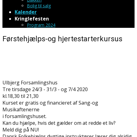
Bolig til salg
Kalender
Kringlefesten
Program 2024
Førstehjælps-og hjertestarterkursus
Ulbjerg Forsamlingshus
Tre tirsdage 24/3 - 31/3 - og 7/4 2020
kl.18,30 til 21,30
Kurset er gratis og financieret af Sang-og
Musikaftenerne
i forsamlingshuset.
Kan du hjælpe, hvis det gælder om at redde et liv?
Meld dig på NU!
Dansk Folkehjælps dygtige instruktører lærer dig alsidig