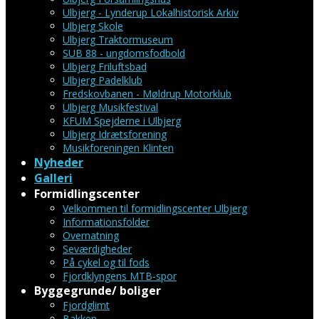
Ulbjerg - Lynderup Lokalhistorisk Arkiv
Ulbjerg Skole
Ulbjerg Traktormuseum
SUB 88 - ungdomsfodbold
Ulbjerg Friluftsbad
Ulbjerg Padelklub
Fredskovbanen - Møldrup Motorklub
Ulbjerg Musikfestival
KFUM Spejderne i Ulbjerg
Ulbjerg Idrætsforening
Musikforeningen Klinten
Nyheder
Galleri
Formidlingscenter
Velkommen til formidlingscenter Ulbjerg
Informationsfolder
Overnatning
Seværdigheder
På cykel og til fods
Fjordklyngens MTB-spor
Byggegrunde/ boliger
Fjordglimt
Bakken