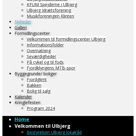
KFUM Spejderne i Ulbjerg
Ulbjerg Idrætsforening
Musikforeningen Klinten
Nyheder
Galleri
Formidlingscenter
Velkommen til formidlingscenter Ulbjerg
Informationsfolder
Overnatning
Seværdigheder
På cykel og til fods
Fjordklyngens MTB-spor
Byggegrunde/ boliger
Fjordglimt
Bakken
Bolig til salg
Kalender
Kringlefesten
Program 2024
Home
Velkommen til Ulbjerg
Bestyrelsen Ulbjerg lokalråd