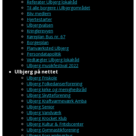
Referater Ulbjerg lokalråd
Til alle borgere i Ulbjergområdet
Bliv medlem
Hjertestarter
Ulbjergvalsen
Kringlerevyen
Køreplan Bus nr. 67
Borgerplan
Planværksted Ulbjerg
Persondatapolitik
Vedtægter Ulbjerg lokalråd
Ulbjerg musikfestival 2022
Ulbjerg på nettet
Ulbjerg Friskole
Ulbjerg Folkedanserforening
Ulbjerg kirke og menighedsråd
Ulbjerg Skytteforening
Ulbjerg Kraftvarmeværk Amba
Ulbjerg Senior
Ulbjerg Vandværk
Ulbjerg Krocket Klub
Ulbjerg Kultur & Fritidscenter
Ulbjerg Gymnastikforening
Ulbjerg Forsamlingshus