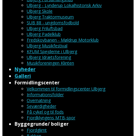
Ulbjerg - Lynderup Lokalhistorisk Arkiv
Ulbjerg Skole
Ulbjerg Traktormuseum
SUB 88 - ungdomsfodbold
Ulbjerg Friluftsbad
Ulbjerg Padelklub
Fredskovbanen - Møldrup Motorklub
Ulbjerg Musikfestival
KFUM Spejderne i Ulbjerg
Ulbjerg Idrætsforening
Musikforeningen Klinten
Nyheder
Galleri
Formidlingscenter
Velkommen til formidlingscenter Ulbjerg
Informationsfolder
Overnatning
Seværdigheder
På cykel og til fods
Fjordklyngens MTB-spor
Byggegrunde/ boliger
Fjordglimt
Bakken