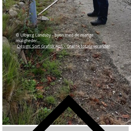
© Ulbjerg Landsby - byen med de mange
muligheder....
Design: Sort Grafisk ApS - Grafisk totalleverandør