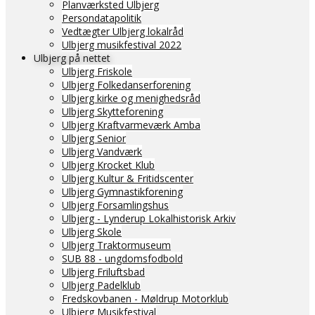
Planværksted Ulbjerg
Persondatapolitik
Vedtægter Ulbjerg lokalråd
Ulbjerg musikfestival 2022
Ulbjerg på nettet
Ulbjerg Friskole
Ulbjerg Folkedanserforening
Ulbjerg kirke og menighedsråd
Ulbjerg Skytteforening
Ulbjerg Kraftvarmeværk Amba
Ulbjerg Senior
Ulbjerg Vandværk
Ulbjerg Krocket Klub
Ulbjerg Kultur & Fritidscenter
Ulbjerg Gymnastikforening
Ulbjerg Forsamlingshus
Ulbjerg - Lynderup Lokalhistorisk Arkiv
Ulbjerg Skole
Ulbjerg Traktormuseum
SUB 88 - ungdomsfodbold
Ulbjerg Friluftsbad
Ulbjerg Padelklub
Fredskovbanen - Møldrup Motorklub
Ulbjerg Musikfestival