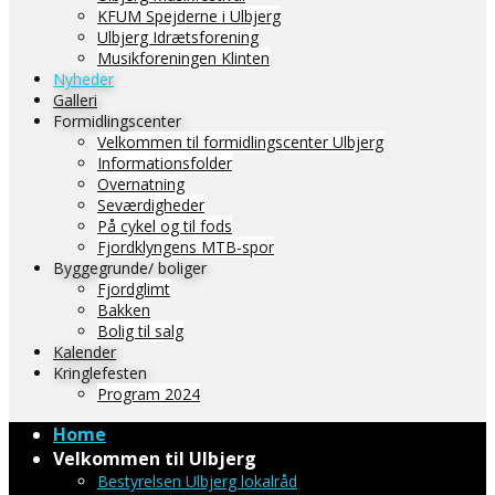
KFUM Spejderne i Ulbjerg
Ulbjerg Idrætsforening
Musikforeningen Klinten
Nyheder
Galleri
Formidlingscenter
Velkommen til formidlingscenter Ulbjerg
Informationsfolder
Overnatning
Seværdigheder
På cykel og til fods
Fjordklyngens MTB-spor
Byggegrunde/ boliger
Fjordglimt
Bakken
Bolig til salg
Kalender
Kringlefesten
Program 2024
Home
Velkommen til Ulbjerg
Bestyrelsen Ulbjerg lokalråd