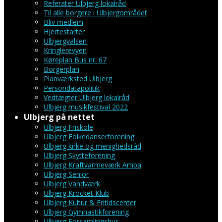
Referater Ulbjerg lokalråd
Til alle borgere i Ulbjergområdet
Bliv medlem
Hjertestarter
Ulbjergvalsen
Kringlerevyen
Køreplan Bus nr. 67
Borgerplan
Planværksted Ulbjerg
Persondatapolitik
Vedtægter Ulbjerg lokalråd
Ulbjerg musikfestival 2022
Ulbjerg på nettet
Ulbjerg Friskole
Ulbjerg Folkedanserforening
Ulbjerg kirke og menighedsråd
Ulbjerg Skytteforening
Ulbjerg Kraftvarmeværk Amba
Ulbjerg Senior
Ulbjerg Vandværk
Ulbjerg Krocket Klub
Ulbjerg Kultur & Fritidscenter
Ulbjerg Gymnastikforening
Ulbjerg Forsamlingshus