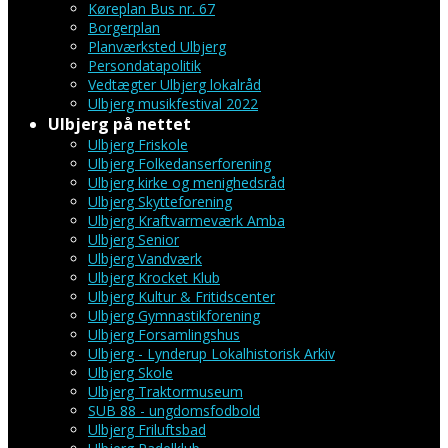
Køreplan Bus nr. 67
Borgerplan
Planværksted Ulbjerg
Persondatapolitik
Vedtægter Ulbjerg lokalråd
Ulbjerg musikfestival 2022
Ulbjerg på nettet
Ulbjerg Friskole
Ulbjerg Folkedanserforening
Ulbjerg kirke og menighedsråd
Ulbjerg Skytteforening
Ulbjerg Kraftvarmeværk Amba
Ulbjerg Senior
Ulbjerg Vandværk
Ulbjerg Krocket Klub
Ulbjerg Kultur & Fritidscenter
Ulbjerg Gymnastikforening
Ulbjerg Forsamlingshus
Ulbjerg - Lynderup Lokalhistorisk Arkiv
Ulbjerg Skole
Ulbjerg Traktormuseum
SUB 88 - ungdomsfodbold
Ulbjerg Friluftsbad