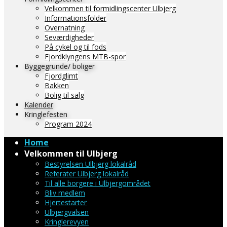
Velkommen til formidlingscenter Ulbjerg
Informationsfolder
Overnatning
Seværdigheder
På cykel og til fods
Fjordklyngens MTB-spor
Byggegrunde/ boliger
Fjordglimt
Bakken
Bolig til salg
Kalender
Kringlefesten
Program 2024
Home
Velkommen til Ulbjerg
Bestyrelsen Ulbjerg lokalråd
Referater Ulbjerg lokalråd
Til alle borgere i Ulbjergområdet
Bliv medlem
Hjertestarter
Ulbjergvalsen
Kringlerevyen