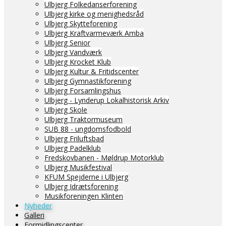
Ulbjerg Folkedanserforening
Ulbjerg kirke og menighedsråd
Ulbjerg Skytteforening
Ulbjerg Kraftvarmeværk Amba
Ulbjerg Senior
Ulbjerg Vandværk
Ulbjerg Krocket Klub
Ulbjerg Kultur & Fritidscenter
Ulbjerg Gymnastikforening
Ulbjerg Forsamlingshus
Ulbjerg - Lynderup Lokalhistorisk Arkiv
Ulbjerg Skole
Ulbjerg Traktormuseum
SUB 88 - ungdomsfodbold
Ulbjerg Friluftsbad
Ulbjerg Padelklub
Fredskovbanen - Møldrup Motorklub
Ulbjerg Musikfestival
KFUM Spejderne i Ulbjerg
Ulbjerg Idrætsforening
Musikforeningen Klinten
Nyheder
Galleri
Formidlingscenter