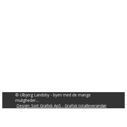
© Ulbjerg Landsby - byen med de mange
muligheder....
Design: Sort Grafisk ApS - Grafisk totalleverandør