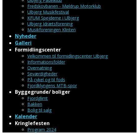
Ulbjerg Padelklub
Fredskovbanen - Møldrup Motorklub
Ulbjerg Musikfestival
KFUM Spejderne i Ulbjerg
Ulbjerg Idrætsforening
Musikforeningen Klinten
Nyheder
Galleri
Formidlingscenter
Velkommen til formidlingscenter Ulbjerg
Informationsfolder
Overnatning
Seværdigheder
På cykel og til fods
Fjordklyngens MTB-spor
Byggegrunde/ boliger
Fjordglimt
Bakken
Bolig til salg
Kalender
Kringlefesten
Program 2024