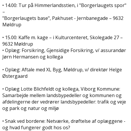
• 14.00: Tur på Himmerlandsstien, i "Borgerlaugets spor"
–
"Borgerlaugets base", Pakhuset - Jernbanegade – 9632
Møldrup
• 15.00: Kaffe m. kage – i Kulturcenteret, Skolegade 27 –
9632 Møldrup
• Oplæg: Forsikring, Gjensidige Forsikring, v/ assurandør
Jørn Hermansen og kollega
• Oplæg: Aftale med XL Byg, Møldrup, v/ direktør Helge
Østergaard
• Oplæg Lotte Blichfeldt og kollega, Viborg Kommune:
Samarbejde mellem landsbypedeller og kommunen og
afdelingerne der vedrører landsbypedeller: trafik og veje
og park og natur og miljø
• Snak ved bordene: Netværke, drøftelse af oplæggene -
og hvad fungerer godt hos os?