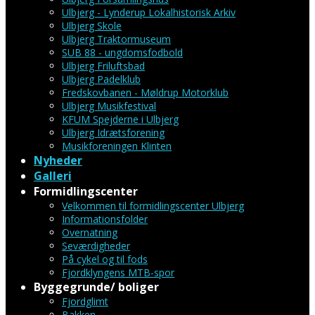
Ulbjerg - Lynderup Lokalhistorisk Arkiv
Ulbjerg Skole
Ulbjerg Traktormuseum
SUB 88 - ungdomsfodbold
Ulbjerg Friluftsbad
Ulbjerg Padelklub
Fredskovbanen - Møldrup Motorklub
Ulbjerg Musikfestival
KFUM Spejderne i Ulbjerg
Ulbjerg Idrætsforening
Musikforeningen Klinten
Nyheder
Galleri
Formidlingscenter
Velkommen til formidlingscenter Ulbjerg
Informationsfolder
Overnatning
Seværdigheder
På cykel og til fods
Fjordklyngens MTB-spor
Byggegrunde/ boliger
Fjordglimt
Bakken