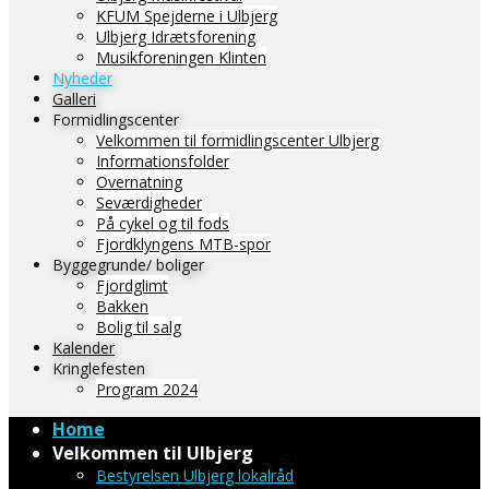
KFUM Spejderne i Ulbjerg
Ulbjerg Idrætsforening
Musikforeningen Klinten
Nyheder
Galleri
Formidlingscenter
Velkommen til formidlingscenter Ulbjerg
Informationsfolder
Overnatning
Seværdigheder
På cykel og til fods
Fjordklyngens MTB-spor
Byggegrunde/ boliger
Fjordglimt
Bakken
Bolig til salg
Kalender
Kringlefesten
Program 2024
Home
Velkommen til Ulbjerg
Bestyrelsen Ulbjerg lokalråd