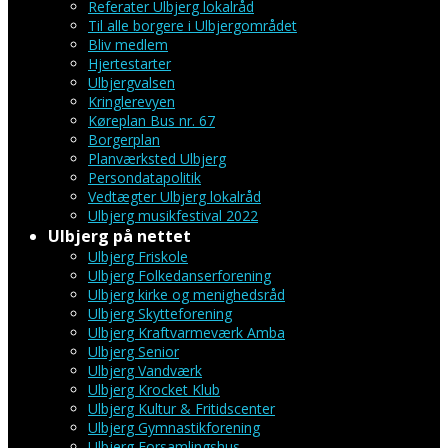
Referater Ulbjerg lokalråd
Til alle borgere i Ulbjergområdet
Bliv medlem
Hjertestarter
Ulbjergvalsen
Kringlerevyen
Køreplan Bus nr. 67
Borgerplan
Planværksted Ulbjerg
Persondatapolitik
Vedtægter Ulbjerg lokalråd
Ulbjerg musikfestival 2022
Ulbjerg på nettet
Ulbjerg Friskole
Ulbjerg Folkedanserforening
Ulbjerg kirke og menighedsråd
Ulbjerg Skytteforening
Ulbjerg Kraftvarmeværk Amba
Ulbjerg Senior
Ulbjerg Vandværk
Ulbjerg Krocket Klub
Ulbjerg Kultur & Fritidscenter
Ulbjerg Gymnastikforening
Ulbjerg Forsamlingshus