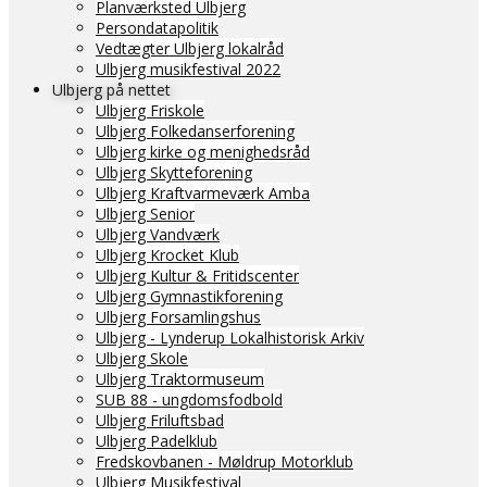
Planværksted Ulbjerg
Persondatapolitik
Vedtægter Ulbjerg lokalråd
Ulbjerg musikfestival 2022
Ulbjerg på nettet
Ulbjerg Friskole
Ulbjerg Folkedanserforening
Ulbjerg kirke og menighedsråd
Ulbjerg Skytteforening
Ulbjerg Kraftvarmeværk Amba
Ulbjerg Senior
Ulbjerg Vandværk
Ulbjerg Krocket Klub
Ulbjerg Kultur & Fritidscenter
Ulbjerg Gymnastikforening
Ulbjerg Forsamlingshus
Ulbjerg - Lynderup Lokalhistorisk Arkiv
Ulbjerg Skole
Ulbjerg Traktormuseum
SUB 88 - ungdomsfodbold
Ulbjerg Friluftsbad
Ulbjerg Padelklub
Fredskovbanen - Møldrup Motorklub
Ulbjerg Musikfestival