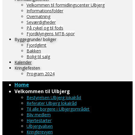
Velkommen til formidlingscenter Ulbjerg
Informationsfolder
Overnatning
Seværdigheder
På cykel og til fods
Fjordklyngens MTB-spor
Byggegrunde/ boliger
Fjordglimt
Bakken
Bolig til salg
Kalender
Kringlefesten
Program 2024
Home
Velkommen til Ulbjerg
Bestyrelsen Ulbjerg lokalråd
Referater Ulbjerg lokalråd
Til alle borgere i Ulbjergområdet
Bliv medlem
Hjertestarter
Ulbjergvalsen
Kringlerevyen