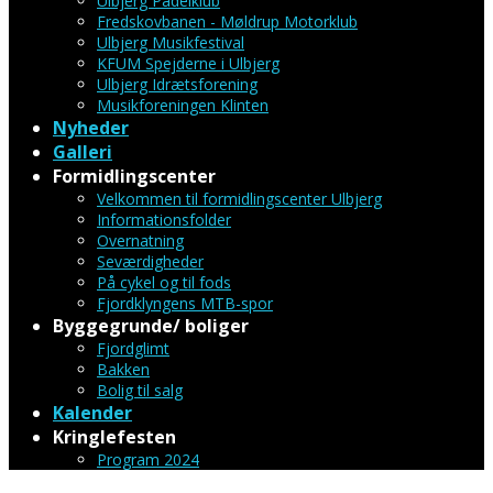
Ulbjerg Padelklub
Fredskovbanen - Møldrup Motorklub
Ulbjerg Musikfestival
KFUM Spejderne i Ulbjerg
Ulbjerg Idrætsforening
Musikforeningen Klinten
Nyheder
Galleri
Formidlingscenter
Velkommen til formidlingscenter Ulbjerg
Informationsfolder
Overnatning
Seværdigheder
På cykel og til fods
Fjordklyngens MTB-spor
Byggegrunde/ boliger
Fjordglimt
Bakken
Bolig til salg
Kalender
Kringlefesten
Program 2024