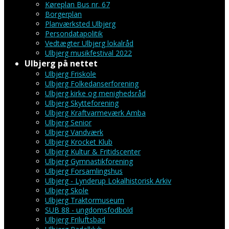
Køreplan Bus nr. 67
Borgerplan
Planværksted Ulbjerg
Persondatapolitik
Vedtægter Ulbjerg lokalråd
Ulbjerg musikfestival 2022
Ulbjerg på nettet
Ulbjerg Friskole
Ulbjerg Folkedanserforening
Ulbjerg kirke og menighedsråd
Ulbjerg Skytteforening
Ulbjerg Kraftvarmeværk Amba
Ulbjerg Senior
Ulbjerg Vandværk
Ulbjerg Krocket Klub
Ulbjerg Kultur & Fritidscenter
Ulbjerg Gymnastikforening
Ulbjerg Forsamlingshus
Ulbjerg - Lynderup Lokalhistorisk Arkiv
Ulbjerg Skole
Ulbjerg Traktormuseum
SUB 88 - ungdomsfodbold
Ulbjerg Friluftsbad