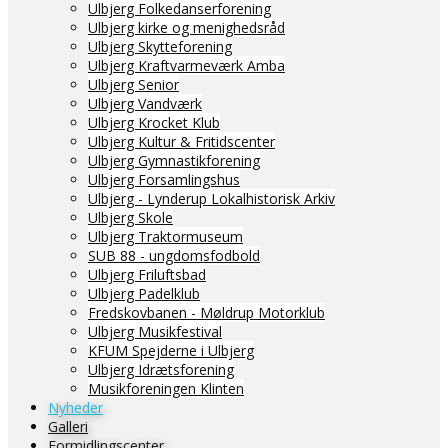
Ulbjerg Folkedanserforening
Ulbjerg kirke og menighedsråd
Ulbjerg Skytteforening
Ulbjerg Kraftvarmeværk Amba
Ulbjerg Senior
Ulbjerg Vandværk
Ulbjerg Krocket Klub
Ulbjerg Kultur & Fritidscenter
Ulbjerg Gymnastikforening
Ulbjerg Forsamlingshus
Ulbjerg - Lynderup Lokalhistorisk Arkiv
Ulbjerg Skole
Ulbjerg Traktormuseum
SUB 88 - ungdomsfodbold
Ulbjerg Friluftsbad
Ulbjerg Padelklub
Fredskovbanen - Møldrup Motorklub
Ulbjerg Musikfestival
KFUM Spejderne i Ulbjerg
Ulbjerg Idrætsforening
Musikforeningen Klinten
Nyheder
Galleri
Formidlingscenter