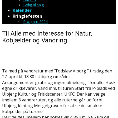
Bolig til salg
Kalender
Kringlefesten
Program 2024
Til Alle med interesse for Natur,
Kobjælder og Vandring
Ta med på vandretur med ”Fodslaw Viborg ” tirsdag den
27. april kl. 18.30 i Ulbjerg området.
Arrangement er gratis og ingen tilmelding - for alle. Husk
egne drikkevarer, vand mm. til turen.Start fra P-plads ved
Ulbjerg Kultur og Fritidscenter. UKFC. Der kan vælge
imellem 3 vandreruter, og alle ruterne går ud forbi
Ulbjerg klint og Mergelgraven for at se de smukke
kobjælder på turene.
Der vælges imellem henholdes vis 4,85 Km, 5,85 km og