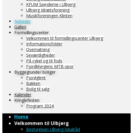
KFUM Spejderne i Ulbjerg
Ulbjerg Idrætsforening
Musikforeningen Klinten
Nyheder
Galleri
Formidlingscenter
Velkommen til formidlingscenter Ulbjerg
Informationsfolder
Overnatning
Seværdigheder
På cykel og til fods
Fjordklyngens MTB-spor
Byggegrunde/ boliger
Fjordglimt
Bakken
Bolig til salg
Kalender
Kringlefesten
Program 2024
Home
Velkommen til Ulbjerg
Bestyrelsen Ulbjerg lokalråd