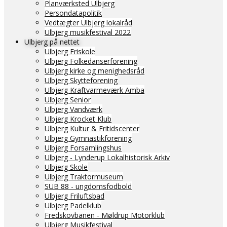
Planværksted Ulbjerg
Persondatapolitik
Vedtægter Ulbjerg lokalråd
Ulbjerg musikfestival 2022
Ulbjerg på nettet
Ulbjerg Friskole
Ulbjerg Folkedanserforening
Ulbjerg kirke og menighedsråd
Ulbjerg Skytteforening
Ulbjerg Kraftvarmeværk Amba
Ulbjerg Senior
Ulbjerg Vandværk
Ulbjerg Krocket Klub
Ulbjerg Kultur & Fritidscenter
Ulbjerg Gymnastikforening
Ulbjerg Forsamlingshus
Ulbjerg - Lynderup Lokalhistorisk Arkiv
Ulbjerg Skole
Ulbjerg Traktormuseum
SUB 88 - ungdomsfodbold
Ulbjerg Friluftsbad
Ulbjerg Padelklub
Fredskovbanen - Møldrup Motorklub
Ulbjerg Musikfestival