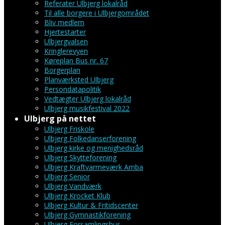
Referater Ulbjerg lokalråd
Til alle borgere i Ulbjergområdet
Bliv medlem
Hjertestarter
Ulbjergvalsen
Kringlerevyen
Køreplan Bus nr. 67
Borgerplan
Planværksted Ulbjerg
Persondatapolitik
Vedtægter Ulbjerg lokalråd
Ulbjerg musikfestival 2022
Ulbjerg på nettet
Ulbjerg Friskole
Ulbjerg Folkedanserforening
Ulbjerg kirke og menighedsråd
Ulbjerg Skytteforening
Ulbjerg Kraftvarmeværk Amba
Ulbjerg Senior
Ulbjerg Vandværk
Ulbjerg Krocket Klub
Ulbjerg Kultur & Fritidscenter
Ulbjerg Gymnastikforening
Ulbjerg Forsamlingshus