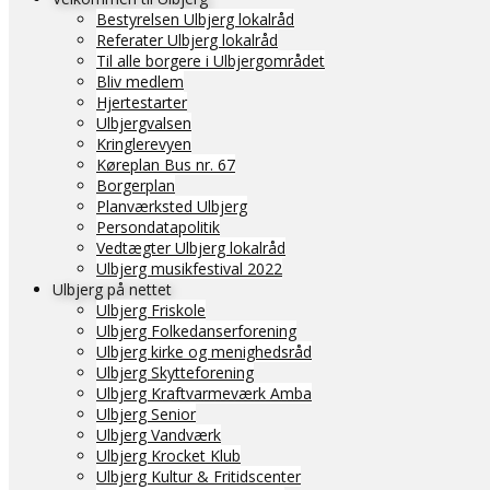
Bestyrelsen Ulbjerg lokalråd
Referater Ulbjerg lokalråd
Til alle borgere i Ulbjergområdet
Bliv medlem
Hjertestarter
Ulbjergvalsen
Kringlerevyen
Køreplan Bus nr. 67
Borgerplan
Planværksted Ulbjerg
Persondatapolitik
Vedtægter Ulbjerg lokalråd
Ulbjerg musikfestival 2022
Ulbjerg på nettet
Ulbjerg Friskole
Ulbjerg Folkedanserforening
Ulbjerg kirke og menighedsråd
Ulbjerg Skytteforening
Ulbjerg Kraftvarmeværk Amba
Ulbjerg Senior
Ulbjerg Vandværk
Ulbjerg Krocket Klub
Ulbjerg Kultur & Fritidscenter